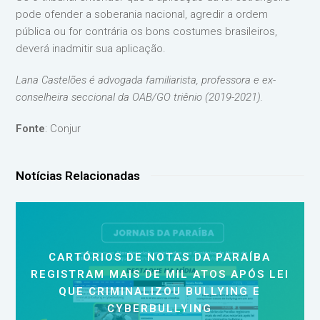
pode ofender a soberania nacional, agredir a ordem
pública ou for contrária os bons costumes brasileiros,
deverá inadmitir sua aplicação.
Lana Castelões é advogada familiarista, professora e ex-
conselheira seccional da OAB/GO triênio (2019-2021).
Fonte
: Conjur
Notícias Relacionadas
CARTÓRIOS DE NOTAS DA PARAÍBA
REGISTRAM MAIS DE MIL ATOS APÓS LEI
QUE CRIMINALIZOU BULLYING E
CYBERBULLYING