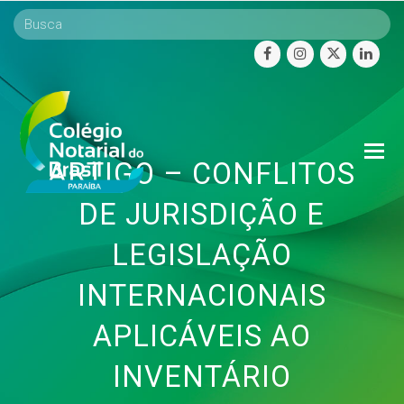
facebook
instagram
twitter
linke
O
ARTIGO – CONFLITOS
Mo
M
DE JURISDIÇÃO E
LEGISLAÇÃO
INTERNACIONAIS
APLICÁVEIS AO
INVENTÁRIO