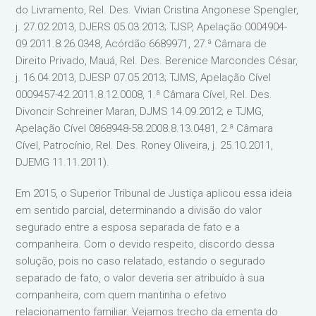
do Livramento, Rel. Des. Vivian Cristina Angonese Spengler,
j. 27.02.2013, DJERS 05.03.2013; TJSP, Apelação 0004904-
09.2011.8.26.0348, Acórdão 6689971, 27.ª Câmara de
Direito Privado, Mauá, Rel. Des. Berenice Marcondes César,
j. 16.04.2013, DJESP 07.05.2013; TJMS, Apelação Cível
0009457-42.2011.8.12.0008, 1.ª Câmara Cível, Rel. Des.
Divoncir Schreiner Maran, DJMS 14.09.2012; e TJMG,
Apelação Cível 0868948-58.2008.8.13.0481, 2.ª Câmara
Cível, Patrocínio, Rel. Des. Roney Oliveira, j. 25.10.2011,
DJEMG 11.11.2011).
Em 2015, o Superior Tribunal de Justiça aplicou essa ideia
em sentido parcial, determinando a divisão do valor
segurado entre a esposa separada de fato e a
companheira. Com o devido respeito, discordo dessa
solução, pois no caso relatado, estando o segurado
separado de fato, o valor deveria ser atribuído à sua
companheira, com quem mantinha o efetivo
relacionamento familiar. Vejamos trecho da ementa do