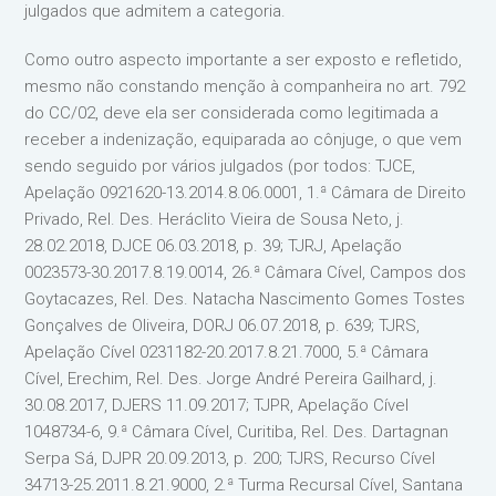
julgados que admitem a categoria.
Como outro aspecto importante a ser exposto e refletido,
mesmo não constando menção à companheira no art. 792
do CC/02, deve ela ser considerada como legitimada a
receber a indenização, equiparada ao cônjuge, o que vem
sendo seguido por vários julgados (por todos: TJCE,
Apelação 0921620-13.2014.8.06.0001, 1.ª Câmara de Direito
Privado, Rel. Des. Heráclito Vieira de Sousa Neto, j.
28.02.2018, DJCE 06.03.2018, p. 39; TJRJ, Apelação
0023573-30.2017.8.19.0014, 26.ª Câmara Cível, Campos dos
Goytacazes, Rel. Des. Natacha Nascimento Gomes Tostes
Gonçalves de Oliveira, DORJ 06.07.2018, p. 639; TJRS,
Apelação Cível 0231182-20.2017.8.21.7000, 5.ª Câmara
Cível, Erechim, Rel. Des. Jorge André Pereira Gailhard, j.
30.08.2017, DJERS 11.09.2017; TJPR, Apelação Cível
1048734-6, 9.ª Câmara Cível, Curitiba, Rel. Des. Dartagnan
Serpa Sá, DJPR 20.09.2013, p. 200; TJRS, Recurso Cível
34713-25.2011.8.21.9000, 2.ª Turma Recursal Cível, Santana