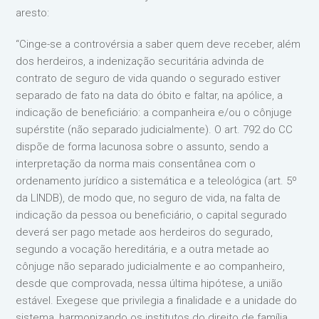
aresto:
“Cinge-se a controvérsia a saber quem deve receber, além
dos herdeiros, a indenização securitária advinda de
contrato de seguro de vida quando o segurado estiver
separado de fato na data do óbito e faltar, na apólice, a
indicação de beneficiário: a companheira e/ou o cônjuge
supérstite (não separado judicialmente). O art. 792 do CC
dispõe de forma lacunosa sobre o assunto, sendo a
interpretação da norma mais consentânea com o
ordenamento jurídico a sistemática e a teleológica (art. 5º
da LINDB), de modo que, no seguro de vida, na falta de
indicação da pessoa ou beneficiário, o capital segurado
deverá ser pago metade aos herdeiros do segurado,
segundo a vocação hereditária, e a outra metade ao
cônjuge não separado judicialmente e ao companheiro,
desde que comprovada, nessa última hipótese, a união
estável. Exegese que privilegia a finalidade e a unidade do
sistema, harmonizando os institutos do direito de família