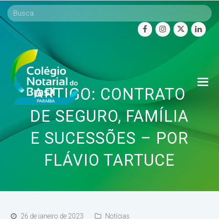
facebook
instagram
twitter
linke
O
ARTIGO: CONTRATO
Mo
M
DE SEGURO, FAMÍLIA
E SUCESSÕES – POR
FLÁVIO TARTUCE
26 de janeiro de 2023
Notícias