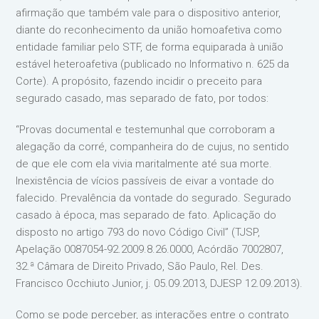
afirmação que também vale para o dispositivo anterior,
diante do reconhecimento da união homoafetiva como
entidade familiar pelo STF, de forma equiparada à união
estável heteroafetiva (publicado no Informativo n. 625 da
Corte). A propósito, fazendo incidir o preceito para
segurado casado, mas separado de fato, por todos:
“Provas documental e testemunhal que corroboram a
alegação da corré, companheira do de cujus, no sentido
de que ele com ela vivia maritalmente até sua morte.
Inexistência de vícios passíveis de eivar a vontade do
falecido. Prevalência da vontade do segurado. Segurado
casado à época, mas separado de fato. Aplicação do
disposto no artigo 793 do novo Código Civil” (TJSP,
Apelação 0087054-92.2009.8.26.0000, Acórdão 7002807,
32.ª Câmara de Direito Privado, São Paulo, Rel. Des.
Francisco Occhiuto Junior, j. 05.09.2013, DJESP 12.09.2013).
Como se pode perceber, as interações entre o contrato