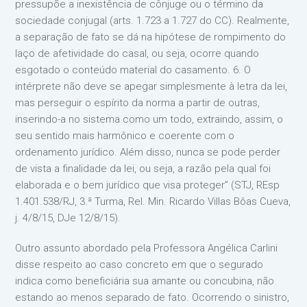
pressupõe a inexistência de cônjuge ou o término da
sociedade conjugal (arts. 1.723 a 1.727 do CC). Realmente,
a separação de fato se dá na hipótese de rompimento do
laço de afetividade do casal, ou seja, ocorre quando
esgotado o conteúdo material do casamento. 6. O
intérprete não deve se apegar simplesmente à letra da lei,
mas perseguir o espírito da norma a partir de outras,
inserindo-a no sistema como um todo, extraindo, assim, o
seu sentido mais harmônico e coerente com o
ordenamento jurídico. Além disso, nunca se pode perder
de vista a finalidade da lei, ou seja, a razão pela qual foi
elaborada e o bem jurídico que visa proteger” (STJ, REsp
1.401.538/RJ, 3.ª Turma, Rel. Min. Ricardo Villas Bôas Cueva,
j. 4/8/15, DJe 12/8/15).
Outro assunto abordado pela Professora Angélica Carlini
disse respeito ao caso concreto em que o segurado
indica como beneficiária sua amante ou concubina, não
estando ao menos separado de fato. Ocorrendo o sinistro,