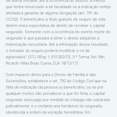
de última vontade, até a ocorrência do sinistro, a menos
que tenha renunciado a tal faculdade ou a indicação esteja
atrelada à garantia de alguma obrigação (art. 791 do
CC/02). O beneficiário a título gratuito de seguro de vida
detém mera expectativa de direito de receber o capital
segurado. Somente com a ocorrência do evento morte do
segurado é que passará a obter o direito adquirido à
indenização securitária. Até a efetivação desse resultado,
o tomador do seguro poderá modificar o rol de
agraciados” (STJ, REsp 1.510.302/CE, 3.ª Turma, Rel. Min.
Ricardo Villas Boas Cueva, DJe 18/12/17).
Com impacto direto para o Direito de Família e das
Sucessões, estabelece o art. 792 do Código Civil que na
falta de indicação da pessoa ou beneficiário, ou se por
qualquer motivo não prevalecer a que for feita, o capital
segurado será pago por metade ao cônjuge não separado
judicialmente, e o restante aos herdeiros do segurado,
obedecida a ordem da vocação hereditária. Em