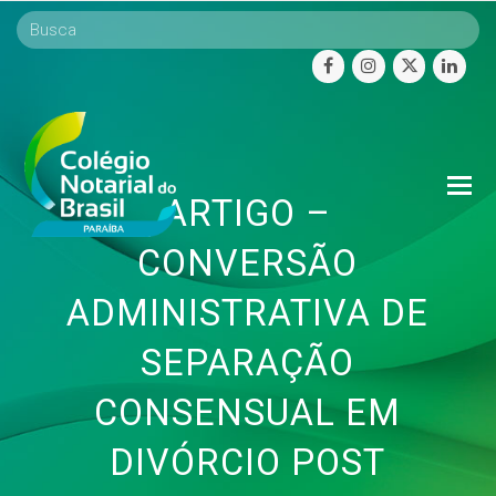
facebook
instagram
twitter
linke
O
ARTIGO –
Mo
M
CONVERSÃO
ADMINISTRATIVA DE
SEPARAÇÃO
CONSENSUAL EM
DIVÓRCIO POST