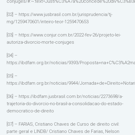
conjuges/#:~:text=Justi%C3%A7a%20concede%20div%C3%
[02] – https://www.jusbrasil.com.br/jurisprudencia/tj-
mg/1259470601/inteiro-teor-1259470653
[03] – https://www.conjur.com.br/2022-fev-26/projeto-lei-
autoriza-divorcio-morte-conjuges
[04] –
https://ibdfam.org.br/noticias/9393/Proposta+na+C%C3%
[05] –
https://ibdfam.org.br/noticias/9944/Jornada+de+Direito+Not
[06] – https://ibdfam.jusbrasil.com.br/noticias/2273698/a-
trajetoria-do-divorcio-no-brasil-a-consolidacao-do-estado-
democratico-de-direito
[07] – FARIAS, Cristiano Chaves de Curso de direito civil:
parte geral e LINDB/ Cristiano Chaves de Farias, Nelson