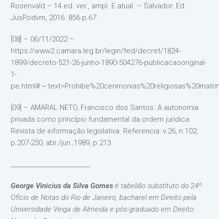
Rosenvald – 14.ed. ver., ampl. E atual. – Salvador: Ed.
JusPodvm, 2016. 856 p.67.
[08] – 06/11/2022 –
https://www2.camara.leg.br/legin/fed/decret/1824-
1899/decreto-521-26-junho-1890-504276-publicacaooriginal-
1-
pe.html#:~:text=Prohibe%20cerimonias%20religiosas%20matr
[09] – AMARAL NETO, Francisco dos Santos. A autonomia
privada como princípio fundamental da ordem jurídica.
Revista de informação legislativa. Referencia: v.26, n.102,
p.207-230, abr./jun.,1989, p.213
___________________________
George Vinicius da Silva Gomes
é tabelião substituto do 24º
Ofício de Notas do Rio de Janeiro, bacharel em Direito pela
Universidade Veiga de Almeida e pós-graduado em Direito