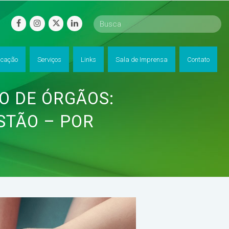
facebook
instagram
twitter
linkedin
cação
Serviços
Links
Sala de Imprensa
Contato
O DE ÓRGÃOS:
STÃO – POR