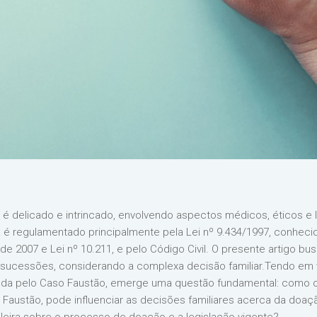
 delicado e intrincado, envolvendo aspectos médicos, éticos e l
ísta é regulamentado principalmente pela Lei nº 9.434/1997, conhe
, de 2007 e Lei nº 10.211, e pelo Código Civil. O presente artigo
e sucessões, considerando a complexa decisão familiar.Tendo em
tuada pelo Caso Faustão, emerge uma questão fundamental: como
so Faustão, pode influenciar as decisões familiares acerca da do