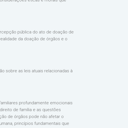
considerações éticas e morais que
percepção pública do ato de doação de
 realidade da doação de órgãos e o
o sobre as leis atuais relacionadas à
familiares profundamente emocionais
direito de família e as questões
ção de órgãos pode não afetar o
umana, princípios fundamentais que