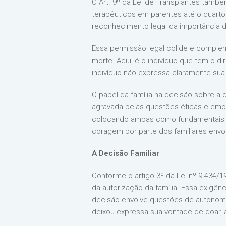
O Art. 9º da Lei de Transplantes tamb
terapêuticos em parentes até o quarto 
reconhecimento legal da importância d
Essa permissão legal colide e compleme
morte. Aqui, é o indivíduo que tem o d
indivíduo não expressa claramente sua
O papel da família na decisão sobre a
agravada pelas questões éticas e emoci
colocando ambas como fundamentais no
coragem por parte dos familiares envol
A Decisão Familiar
Conforme o artigo 3º da Lei nº 9.434/1
da autorização da família. Essa exigênc
decisão envolve questões de autonomia
deixou expressa sua vontade de doar, 