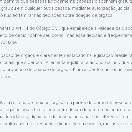
ém permite que pessoas juridicamente capazes disponham gratuit
grau ou em qualquer outra pessoa, mediante autorização judicial. 
o núcleo familiar nas decisões sobre doação de órgãos.
nta o Art. 14 do Código Civil, que estabelece a validade da disp
ireito de decidir sobre seu corpo, mas essa decisão é frequentem
 vontade.
 doação de órgãos é claramente destacado na legislação brasilei
onais que a cercam. A lei tenta equilibrar a autonomia individual
 processo de doação de órgãos. É um aspecto que requer cuidad
vidos.
997, a retirada de tecidos, órgãos ou partes do corpo de pessoas
ia legal coloca a família no centro de um debate emocional e ético
 do indivíduo, dignidade da pessoa humana e os interesses da f
a família assume a responsabilidade desta escolha, muitas vezes