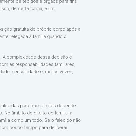
amente de tecidos e órgãos para fins
Isso, de certa forma, é um
osição gratuita do próprio corpo após a
ente relegada à família quando o
ra. A complexidade dessa decisão é
 com as responsabilidades familiares,
o, sensibilidade e, muitas vezes,
 falecidas para transplantes depende
. No âmbito do direito de família, a
amília como um todo. Se o falecido não
 com pouco tempo para deliberar.