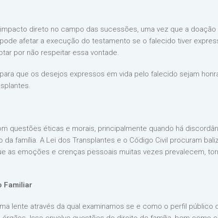
 impacto direto no campo das sucessões, uma vez que a doação 
e, pode afetar a execução do testamento se o falecido tiver expr
tar por não respeitar essa vontade.
para que os desejos expressos em vida pelo falecido sejam honrad
nsplantes.
 com questões éticas e morais, principalmente quando há discordâ
 da família. A Lei dos Transplantes e o Código Civil procuram bali
 que as emoções e crenças pessoais muitas vezes prevalecem, to
 Familiar
ma lente através da qual examinamos se e como o perfil público