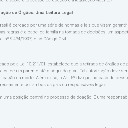
leira sobre o processo de doação e a legislação vigente?
Doação de Órgãos: Uma Leitura Legal
sil é cercado por uma série de normas e leis que visam garantir 
sas regras é o papel da família na tomada de decisões, um aspe
ei nº 9.434/1997) e no Código Civil.
ficado pela Lei 10.211/01, estabelece que a retirada de órgãos de
e ou de um parente até o segundo grau. Tal autorização deve se
ficação da morte. Além disso, o Art. 5º diz que, no caso de pess
pressamente por ambos os pais ou responsáveis legais.
m uma posição central no processo de doação. É uma responsabili