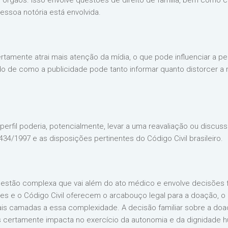
 órgãos. Isso envolve questões de direito de família, bem como 
ssoa notória está envolvida.
ertamente atrai mais atenção da mídia, o que pode influenciar a 
o de como a publicidade pode tanto informar quanto distorcer a
erfil poderia, potencialmente, levar a uma reavaliação ou discussã
434/1997 e as disposições pertinentes do Código Civil brasileiro.
uestão complexa que vai além do ato médico e envolve decisões 
tes e o Código Civil oferecem o arcabouço legal para a doação, o 
is camadas a essa complexidade. A decisão familiar sobre a doa
 certamente impacta no exercício da autonomia e da dignidade h