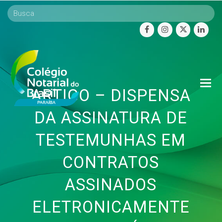
facebook
instagram
twitter
linke
O
ARTIGO – DISPENSA
Mo
M
DA ASSINATURA DE
TESTEMUNHAS EM
CONTRATOS
ASSINADOS
ELETRONICAMENTE