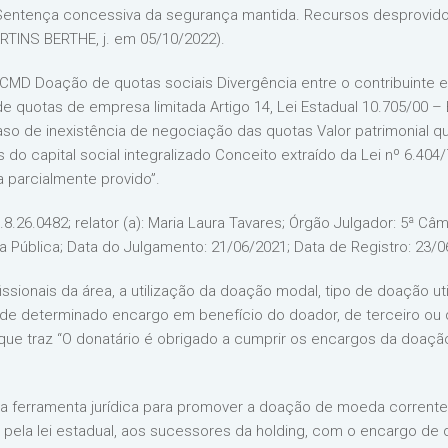
. Sentença concessiva da segurança mantida. Recursos desprovido
RTINS BERTHE, j. em 05/10/2022).
 Doação de quotas sociais Divergência entre o contribuinte e o
 quotas de empresa limitada Artigo 14, Lei Estadual 10.705/00 –
aso de inexistência de negociação das quotas Valor patrimonial que
 do capital social integralizado Conceito extraído da Lei nº 6.404
 parcialmente provido”.
8.26.0482; relator (a): Maria Laura Tavares; Órgão Julgador: 5ª Câm
 Pública; Data do Julgamento: 21/06/2021; Data de Registro: 23/0
issionais da área, a utilização da doação modal, tipo de doação u
e determinado encargo em benefício do doador, de terceiro ou d
, que traz “O donatário é obrigado a cumprir os encargos da doaçã
ta ferramenta jurídica para promover a doação de moeda corrente 
do pela lei estadual, aos sucessores da holding, com o encargo 