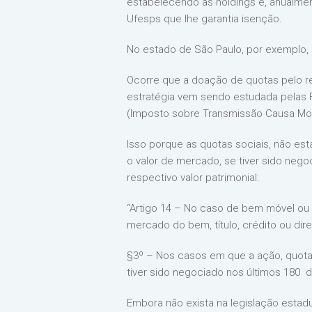
estabelecendo as holdings e, anualmen
Ufesps que lhe garantia isenção.
No estado de São Paulo, por exemplo, o 
Ocorre que a doação de quotas pelo r
estratégia vem sendo estudada pelas F
(Imposto sobre Transmissão Causa Mor
Isso porque as quotas sociais, não es
o valor de mercado, se tiver sido nego
respectivo valor patrimonial:
“Artigo 14 – No caso de bem móvel ou d
mercado do bem, título, crédito ou dire
§3º – Nos casos em que a ação, quota, 
tiver sido negociado nos últimos 180 dia
Embora não exista na legislação estadu