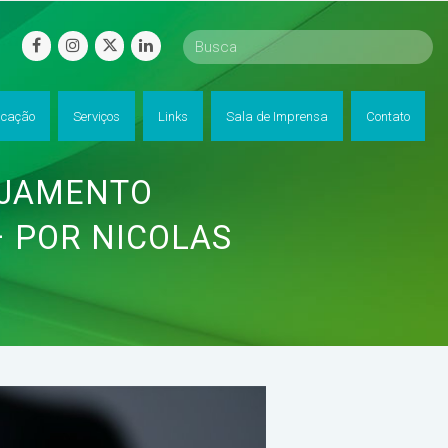
facebook
instagram
twitter
linkedin
cação
Serviços
Links
Sala de Imprensa
Contato
EJAMENTO
– POR NICOLAS