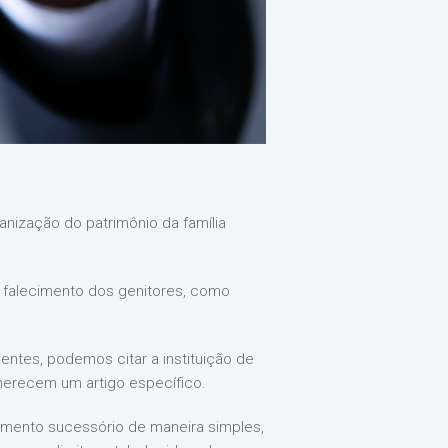
anização do patrimônio da família
o falecimento dos genitores, como
ientes, podemos citar a instituição de
e merecem um artigo específico.
rumento sucessório de maneira simples,