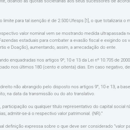
te, doando as quotas societárias aos seus sucessores de acordo
limite para tal isenção é de 2.500 Ufesps [1], o que totalizaria o
espectivo valor nominal vem se mostrando medida ultrapassada 
azendas estaduais para combater a evasão fiscal e exigindo os va
tis e Doação), aumentando, assim, a arrecadação do ente.
tando enquadradas nos artigos 9º, 10 e 13 da Lei nº 10.705 de 20
ciado nos últimos 180 (cento e oitenta) dias. Em caso negativo, 
ireito não abrangido pelo disposto nos artigos 9°, 10 e 13, a base
ito, na data da transmissão ou do ato translativo.
participação ou qualquer título representativo do capital social 
s, admitir-se-á o respectivo valor patrimonial. (NR).”
al definição expressa sobre o que deve ser considerado “valor pa