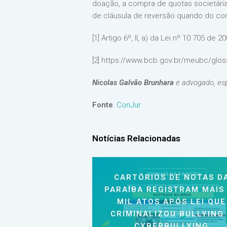
doação, a compra de quotas societárias
de cláusula de reversão quando do co
[1] Artigo 6º, II, a) da Lei nº 10.705 de 20
[2] https://www.bcb.gov.br/meubc/glos
Nicolas Galvão Brunhara
é advogado, esp
Fonte
:
ConJur
Notícias Relacionadas
CARTÓRIOS DE NOTAS D
PARAÍBA REGISTRAM MAIS
MIL ATOS APÓS LEI QUE
CRIMINALIZOU BULLYING
CYBERBULLYING