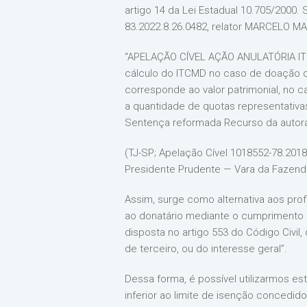
artigo 14 da Lei Estadual 10.705/2000
83.2022.8.26.0482, relator MARCELO MA
“APELAÇÃO CÍVEL AÇÃO ANULATÓRIA ITCMD
cálculo do ITCMD no caso de doação de
corresponde ao valor patrimonial, no c
a quantidade de quotas representativas
Sentença reformada Recurso da autora
(TJ-SP; Apelação Cível 1018552-78.2018.
Presidente Prudente — Vara da Fazenda
Assim, surge como alternativa aos prof
ao donatário mediante o cumprimento d
disposta no artigo 553 do Código Civil
de terceiro, ou do interesse geral”.
Dessa forma, é possível utilizarmos es
inferior ao limite de isenção concedi