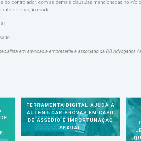
 do controlador, com as demais cláusulas mencionadas no início d
ntrato de doação modal.
00;
sario
ecialista em advocacia empresarial e associado da DB Advogados A
FERRAMENTA DIGITAL AJUDA A
A
AUTENTICAR PROVAS EM CASO
 DE
DE ASSÉDIO E IMPORTUNAÇÃO
SEXUAL
L
 E
QU