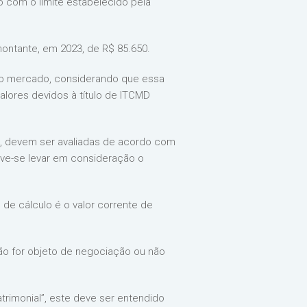
 com o limite estabelecido pela
 montante, em 2023, de R$ 85.650.
no mercado, considerando que essa
lores devidos à título de ITCMD
00, devem ser avaliadas de acordo com
deve-se levar em consideração o
 de cálculo é o valor corrente de
não for objeto de negociação ou não
trimonial”, este deve ser entendido