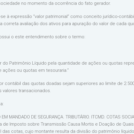
 sociedade no momento da ocorrência do fato gerador.
a-se à expressão “valor patrimonial” como conceito jurídico-contábil
 correta avaliação dos ativos para apuração do valor de cada qu
possui o este entendimento sobre o termo:
or do Patrimônio Líquido pela quantidade de ações ou quotas repre
de ações ou quotas em tesouraria.”
r contábil das quotas doadas sejam superiores ao limite de 2.500
s valores transacionados.
a:
 EM MANDADO DE SEGURANÇA. TRIBUTÁRIO. ITCMD. COTAS SOCIAIS.
a de Imposto sobre Transmissão Causa Mortis e Doação de Quais
l das cotas, cujo montante resulta da divisão do patrimônio líquid