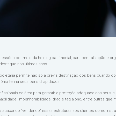
ssório por meio da holding patrimonial, para centralização e org
 destaque nos últimos anos.
ocietária permite não só a prévia destinação dos bens quando d
ônio tenha seus bens dilapidados.
rofissionais da área para garantir a proteção adequada aos seus cl
enabilidade, impenhorabilidade, drag e tag along, entre outras qu
rea acabando “vendendo” essas estruturas aos clientes como inst