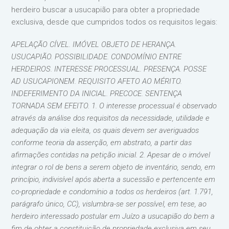
herdeiro buscar a usucapião para obter a propriedade
exclusiva, desde que cumpridos todos os requisitos legais:
APELAÇÃO CÍVEL. IMÓVEL OBJETO DE HERANÇA.
USUCAPIÃO. POSSIBILIDADE. CONDOMÍNIO ENTRE
HERDEIROS. INTERESSE PROCESSUAL. PRESENÇA. POSSE
AD USUCAPIONEM. REQUISITO AFETO AO MÉRITO.
INDEFERIMENTO DA INICIAL. PRECOCE. SENTENÇA
TORNADA SEM EFEITO. 1. O interesse processual é observado
através da análise dos requisitos da necessidade, utilidade e
adequação da via eleita, os quais devem ser averiguados
conforme teoria da asserção, em abstrato, a partir das
afirmações contidas na petição inicial. 2. Apesar de o imóvel
integrar o rol de bens a serem objeto de inventário, sendo, em
princípio, indivisível após aberta a sucessão e pertencente em
co-propriedade e condomínio a todos os herdeiros (art. 1.791,
parágrafo único, CC), vislumbra-se ser possível, em tese, ao
herdeiro interessado postular em Juízo a usucapião do bem a
fim de obter a constituição de propriedade exclusiva em seu