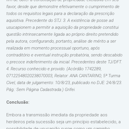
favor, desde que demonstre efetivamente o cumprimento de
todos os requisitos legais para a declaração da prescrição
aquisitiva. Precedente do STJ. 3. A existência de posse ad
usucapionem a permitir a aquisição da propriedade constitui
questão intrinsecamente ligada ao próprio direito pretendido
pela autora, configurando, portanto, análise de mérito a ser
realizada em momento processual oportuno, após
contraditório e eventual instrução probatória, sendo descabido
o precoce indeferimento da inicial. Precedentes deste TJ/DFT.
4. Recurso conhecido e provido. (Acórdão 1742289,
07122548020238070003, Relator: ANA CANTARINO, 5ª Turma
Cível, data de julgamento: 10/8/23, publicado no DJE: 24/8/23.
Pág.: Sem Página Cadastrada.) Grifei.
Conclusão:
Embora a transmissão imediata da propriedade aos
herdeiros pela sucessão seja um princípio estabelecido, a
possibilidade de usucapião surge como um caminho