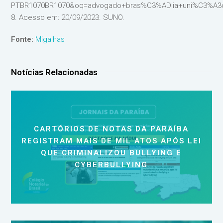
PTBR1070BR1070&oq=advogado+bras%C3%ADlia+uni%C3%A3
8. Acesso em: 20/09/2023. SUNO.
Fonte:
Migalhas
Notícias Relacionadas
CARTÓRIOS DE NOTAS DA PARAÍBA
REGISTRAM MAIS DE MIL ATOS APÓS LEI
QUE CRIMINALIZOU BULLYING E
CYBERBULLYING