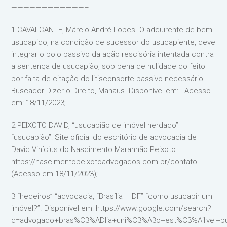
————————————–
1 CAVALCANTE, Márcio André Lopes. O adquirente de bem
usucapido, na condição de sucessor do usucapiente, deve
integrar o polo passivo da ação rescisória intentada contra
a sentença de usucapião, sob pena de nulidade do feito
por falta de citação do litisconsorte passivo necessário.
Buscador Dizer o Direito, Manaus. Disponível em: . Acesso
em: 18/11/2023;
2 PEIXOTO DAVID, “usucapião de imóvel herdado”
“usucapião”: Site oficial do escritório de advocacia de
David Vinícius do Nascimento Maranhão Peixoto:
https://nascimentopeixotoadvogados.com.br/contato
(Acesso em 18/11/2023);
3 “hedeiros” “advocacia, “Brasília – DF” “como usucapir um
imóvel?”. Disponível em: https://www.google.com/search?
q=advogado+bras%C3%ADlia+uni%C3%A3o+est%C3%A1vel+puta