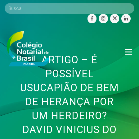
facebook
instagram
twitter
linke
O
ARTIGO – É
Mo
M
POSSÍVEL
USUCAPIÃO DE BEM
DE HERANÇA POR
UM HERDEIRO?
DAVID VINICIUS DO