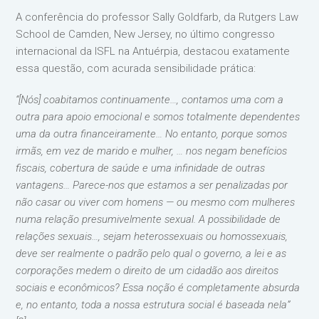
A conferência do professor Sally Goldfarb, da Rutgers Law
School de Camden, New Jersey, no último congresso
internacional da ISFL na Antuérpia, destacou exatamente
essa questão, com acurada sensibilidade prática:
“[Nós] coabitamos continuamente…, contamos uma com a
outra para apoio emocional e somos totalmente dependentes
uma da outra financeiramente… No entanto, porque somos
irmãs, em vez de marido e mulher, … nos negam benefícios
fiscais, cobertura de saúde e uma infinidade de outras
vantagens… Parece-nos que estamos a ser penalizadas por
não casar ou viver com homens — ou mesmo com mulheres
numa relação presumivelmente sexual. A possibilidade de
relações sexuais…, sejam heterossexuais ou homossexuais,
deve ser realmente o padrão pelo qual o governo, a lei e as
corporações medem o direito de um cidadão aos direitos
sociais e econômicos? Essa noção é completamente absurda
e, no entanto, toda a nossa estrutura social é baseada nela”