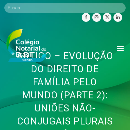
facebook
instagram
twitter
linke
O
ARTIGO – EVOLUÇÃO
Mo
M
DO DIREITO DE
FAMÍLIA PELO
MUNDO (PARTE 2):
UNIÕES NÃO-
CONJUGAIS PLURAIS