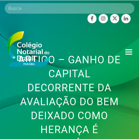
facebook
instagram
twitter
linke
O
ARTIGO – GANHO DE
Mo
M
CAPITAL
DECORRENTE DA
AVALIAÇÃO DO BEM
DEIXADO COMO
HERANÇA É