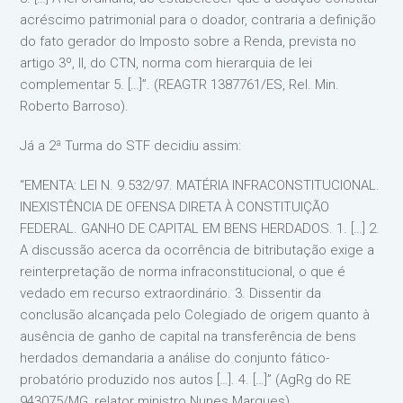
acréscimo patrimonial para o doador, contraria a definição
do fato gerador do Imposto sobre a Renda, prevista no
artigo 3º, II, do CTN, norma com hierarquia de lei
complementar 5. […]”. (REAGTR 1387761/ES, Rel. Min.
Roberto Barroso).
Já a 2ª Turma do STF decidiu assim:
“EMENTA: LEI N. 9.532/97. MATÉRIA INFRACONSTITUCIONAL.
INEXISTÊNCIA DE OFENSA DIRETA À CONSTITUIÇÃO
FEDERAL. GANHO DE CAPITAL EM BENS HERDADOS. 1. […] 2.
A discussão acerca da ocorrência de bitributação exige a
reinterpretação de norma infraconstitucional, o que é
vedado em recurso extraordinário. 3. Dissentir da
conclusão alcançada pelo Colegiado de origem quanto à
ausência de ganho de capital na transferência de bens
herdados demandaria a análise do conjunto fático-
probatório produzido nos autos […]. 4. […]” (AgRg do RE
943075/MG, relator ministro Nunes Marques).