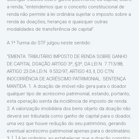
a renda, “entendemos que o conceito constitucional de
renda não permite à lei ordinária sujeitar o imposto sobre a
renda às doações, heranças e quaisquer outras
modalidades de transferência de capital”.
A 1ª Turma do STF julgou neste sentido:
“EMENTA: TRIBUTÁRIO IMPOSTO DE RENDA SOBRE GANHO
DE CAPITAL DOAÇÃO ARTIGO 3º, §3º, DA LEI N. 7.713/88,
ARTIGO 23 DA LEI N. 9.532/97, ARTIGO 43, II, DO CTN.
INOCORRÊNCIA DE ACRÉSCIMO PATRIMONIAL. SENTENÇA
MANTIDA. 1. A doação de imóvel não gera para o doador
qualquer tipo de acréscimo patrimonial, estando, portanto,
esta operação isenta da incidência de imposto de renda.
2. A valorização imobiliária dos bens objeto da doação não
deverá ser tributada como ganho de capital para o doador,
uma vez que houve redução do seu patrimônio, gerando
eventual acréscimo patrimonial apenas para o destinatário.
3. […] A lei ordinária, ao estabelecer que a doação constitui