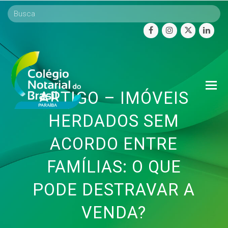
facebook
instagram
twitter
linke
O
ARTIGO – IMÓVEIS
Mo
M
HERDADOS SEM
ACORDO ENTRE
FAMÍLIAS: O QUE
PODE DESTRAVAR A
VENDA?