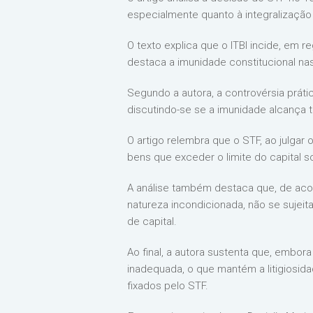
especialmente quanto à integralização 
O texto explica que o ITBI incide, em r
destaca a imunidade constitucional nas
Segundo a autora, a controvérsia práti
discutindo-se se a imunidade alcança t
O artigo relembra que o STF, ao julgar
bens que exceder o limite do capital so
A análise também destaca que, de acor
natureza incondicionada, não se sujeit
de capital.
Ao final, a autora sustenta que, embor
inadequada, o que mantém a litigiosidad
fixados pelo STF.