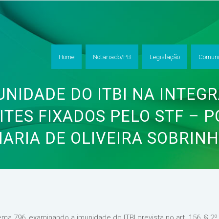
Home
Notariado/PB
Legislação
Comuni
UNIDADE DO ITBI NA INTEG
MITES FIXADOS PELO STF – P
ARIA DE OLIVEIRA SOBRIN
ma 796, examinando a imunidade do ITBI prevista no art. 156, § 2º, 