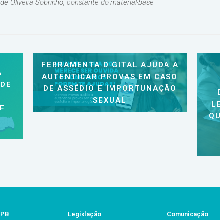
 de Oliveira Sobrinho, constante do material-base
FERRAMENTA DIGITAL AJUDA A
A
AUTENTICAR PROVAS EM CASO
 DE
DE ASSÉDIO E IMPORTUNAÇÃO
SEXUAL
L
 E
QU
/PB
Legislação
Comunicação