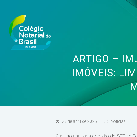
ARTIGO – IM
IMÓVEIS: LI
M
29 de abril de 2026
Notícias
O artigo analisa a decisão do STF no Te