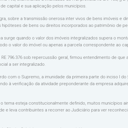
de capital e sua aplicação pelos municípios.
egra, sobre a transmissão onerosa inter vivos de bens imóveis e dire
 hipóteses de bens ou direitos incorporados ao patrimônio de pes
ca surge quando o valor dos imóveis integralizados supera o monta
odo o valor do imóvel ou apenas a parcela correspondente ao capi
 o RE 796.376 sob repercussão geral, firmou entendimento de que 
cial a ser integralizado.
do com o Supremo, a imunidade da primeira parte do inciso I do §
ando à verificação da atividade preponderante da empresa adquire
a o tema esteja constitucionalmente definido, muitos municípios a
e e leva contribuintes a recorrer ao Judiciário para ver reconheci