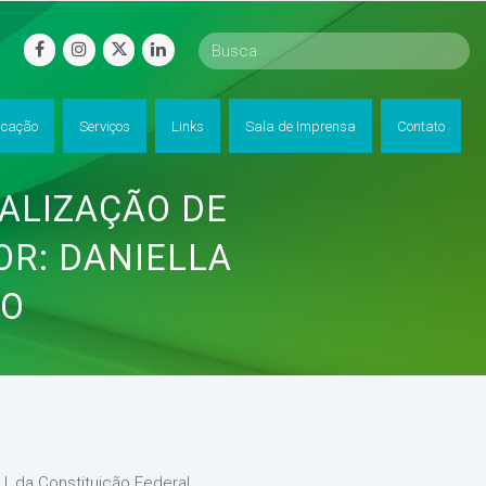
facebook
instagram
twitter
linkedin
cação
Serviços
Links
Sala de Imprensa
Contato
RALIZAÇÃO DE
OR: DANIELLA
HO
I, da Constituição Federal,