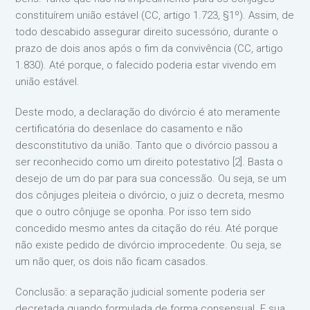
constituírem união estável (CC, artigo 1.723, §1º). Assim, de
todo descabido assegurar direito sucessório, durante o
prazo de dois anos após o fim da convivência (CC, artigo
1.830). Até porque, o falecido poderia estar vivendo em
união estável.
Deste modo, a declaração do divórcio é ato meramente
certificatória do desenlace do casamento e não
desconstitutivo da união. Tanto que o divórcio passou a
ser reconhecido como um direito potestativo [2]. Basta o
desejo de um do par para sua concessão. Ou seja, se um
dos cônjuges pleiteia o divórcio, o juiz o decreta, mesmo
que o outro cônjuge se oponha. Por isso tem sido
concedido mesmo antes da citação do réu. Até porque
não existe pedido de divórcio improcedente. Ou seja, se
um não quer, os dois não ficam casados.
Conclusão: a separação judicial somente poderia ser
decretada quando formulada de forma consensual. E sua