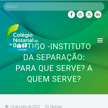
facebook
instagram
twitter
linke
O
ARTIGO -INSTITUTO
Mo
M
DA SEPARAÇÃO:
PARA QUE SERVE? A
QUEM SERVE?
13 de junho de 2022
Notícias