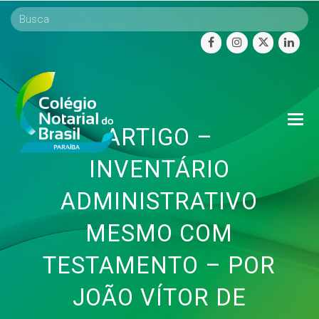
facebook
instagram
twitter
linke
O
ARTIGO –
Mo
M
INVENTÁRIO
ADMINISTRATIVO
MESMO COM
TESTAMENTO – POR
JOÃO VÍTOR DE