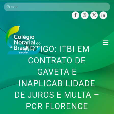
facebook
instagram
twitter
linke
O
ARTIGO: ITBI EM
Mo
M
CONTRATO DE
GAVETA E
INAPLICABILIDADE
DE JUROS E MULTA –
POR FLORENCE