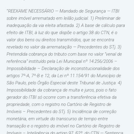
“
REEXAME NECESSÁRIO — Mandado de Segurança — ITBI
sobre imóvel arrematado em leilão judicial. 1) Preliminar de
inadequação da via eleita afastada. 2) A base de cálculo para
efeito de ITBI, à luz do que dispõe o artigo 38 do CTN, é o
valor dos bens ou direitos transmitidos, que se encontra
revelado no valor da arrematação — Precedentes do STj. 3)
Pretendida cobrança do tributo com base no valor “venal de
referência” instituído pela Lei Municipal nº 14.256/2006 –
Impossibilidade – Declaração de inconstitucionalidade dos
artigos 7º-A, 7º-B e 12, da Lei nº 11.154/91 do Município de
São Paulo, pelo Órgão Especial deste Tribunal de Justiça. 4)
Impossibilidade da cobrança de multa e juros, pois o fato
gerador do ITBI só ocorre com a transferência efetiva da
propriedade, com o registro no Cartório de Registro de
Imóveis – Precedentes do STj. 5) Incidência de correção
monetária, em virtude do transcurso de tempo entre
transação e o registro do imóvel no Cartório de Registro de
Imóveis – Inteligência do artigo 97, §2º, do CTN — Sentença