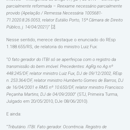
parcialmente reformada – Reexame necessário parcialmente
provido (Apelação / Remessa Necessária 1005681-
71.2020.8.26.0053, relator Eutálio Porto, 15ª Câmara de Direito
Público, j. 14/04/2021)
” [2].
Nesse sentido, merece destaque o enunciado do REsp
1.188.655/RS, de relatoria do ministro Luiz Fux:
“
O fato gerador do ITBI só se aperfeiçoa com o registro da
transmissão do bem imóvel. Precedentes: AgRg no Ag nº
448.245/DF, relator ministro Luiz Fux, DJ de 09/12/2002, REsp
n. 253.364/DF, relator ministro Humberto Gomes de Barros, DJ
de 16/04/2001 e RMS nº 10.650/DF, relator ministro Francisco
Peçanha Martins, DJ de 04/09/2000
” (STJ, Primeira Turma,
Julgado em 20/05/2010, DJe 08/06/2010).
E ainda:
“
Tributário. ITBI. Fato gerador. Ocorrência. Registro de