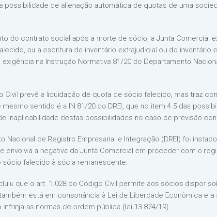
 a possibilidade de alienação automática de quotas de uma soci
to do contrato social após a morte de sócio, a Junta Comercial ex
ecido, ou a escritura de inventário extrajudicial ou do inventário e
 exigência na Instrução Normativa 81/20 do Departamento Naciona
o Civil prevê a liquidação de quota de sócio falecido, mas traz c
e mesmo sentido é a IN 81/20 do DREI, que no item 4.5 das possib
de inaplicabilidade destas possibilidades no caso de previsão cont
to Nacional de Registro Empresarial e Integração (DREI) foi instad
 envolvia a negativa da Junta Comercial em proceder com o regis
 sócio falecido à sócia remanescente.
luiu que o art. 1.028 do Código Civil permite aos sócios dispor 
ão também está em consonância à Lei de Liberdade Econômica e a
infrinja as normas de ordem pública (lei 13.874/19).