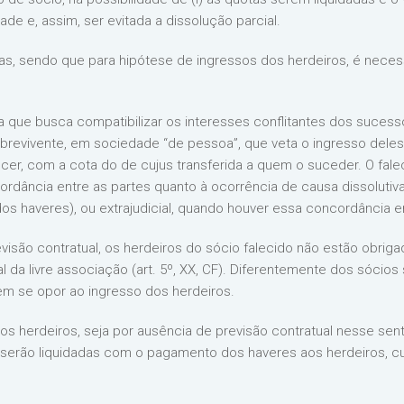
ade e, assim, ser evitada a dissolução parcial.
as, sendo que para hipótese de ingressos dos herdeiros, é necessá
ica que busca compatibilizar os interesses conflitantes dos suce
revivente, em sociedade “de pessoa”, que veta o ingresso deles. 
er, com a cota do de cujus transferida a quem o suceder. O fal
cordância entre as partes quanto à ocorrência de causa dissolutiv
 haveres), ou extrajudicial, quando houver essa concordância ent
são contratual, os herdeiros do sócio falecido não estão obrig
l da livre associação (art. 5º, XX, CF). Diferentemente dos sócios
em se opor ao ingresso dos herdeiros.
s herdeiros, seja por ausência de previsão contratual nesse sent
o serão liquidadas com o pagamento dos haveres aos herdeiros, cu