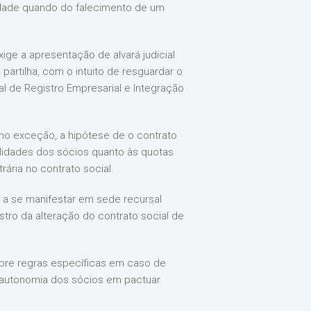
edade quando do falecimento de um
ige a apresentação de alvará judicial
 partilha, com o intuito de resguardar o
l de Registro Empresarial e Integração
omo exceção, a hipótese de o contrato
ilidades dos sócios quanto às quotas
rária no contrato social.
o a se manifestar em sede recursal
tro da alteração do contrato social de
sobre regras específicas em caso de
 autonomia dos sócios em pactuar