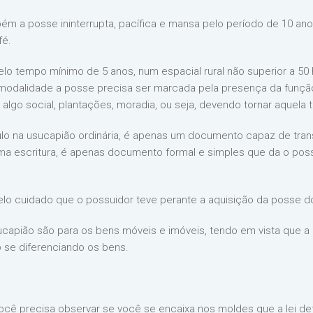
m a posse ininterrupta, pacífica e mansa pelo período de 10 anos
fé.
pelo tempo mínimo de 5 anos, num espacial rural não superior a 5
 modalidade a posse precisa ser marcada pela presença da função 
algo social, plantações, moradia, ou seja, devendo tornar aquela t
ulo na usucapião ordinária, é apenas um documento capaz de trans
ma escritura, é apenas documento formal e simples que da o poss
pelo cuidado que o possuidor teve perante a aquisição da posse do
ucapião são para os bens móveis e imóveis, tendo em vista que a 
 se diferenciando os bens.
cê precisa observar se você se encaixa nos moldes que a lei det