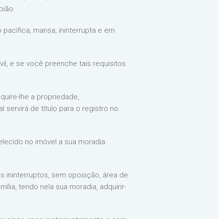
pião.
pacífica, mansa, ininterrupta e em
l, e se você preenche tais requisitos
quire-lhe a propriedade,
servirá de título para o registro no
elecido no imóvel a sua moradia
os ininterruptos, sem oposição, área de
ília, tendo nela sua moradia, adquirir-