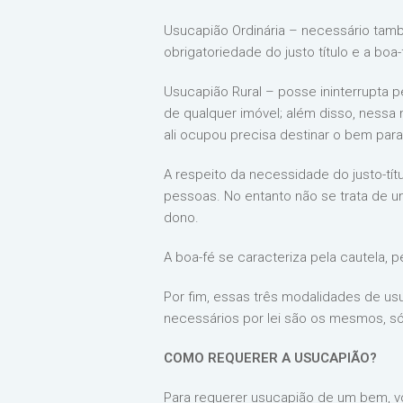
Usucapião Ordinária – necessário també
obrigatoriedade do justo título e a boa-
Usucapião Rural – posse ininterrupta 
de qualquer imóvel; além disso, nessa
ali ocupou precisa destinar o bem para 
A respeito da necessidade do justo-tít
pessoas. No entanto não se trata de u
dono.
A boa-fé se caracteriza pela cautela, 
Por fim, essas três modalidades de us
necessários por lei são os mesmos, só
COMO REQUERER A USUCAPIÃO?
Para requerer usucapião de um bem, vo