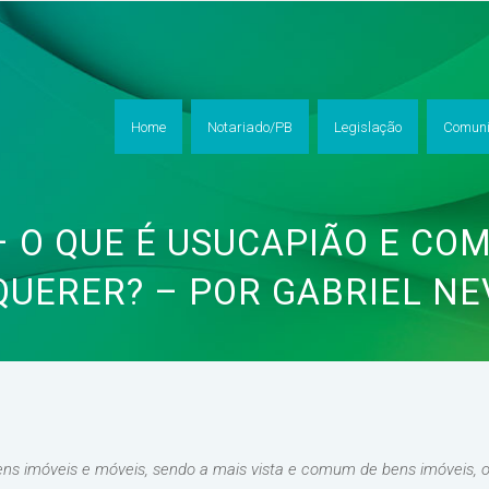
Home
Notariado/PB
Legislação
Comuni
– O QUE É USUCAPIÃO E CO
QUERER? – POR GABRIEL NE
ens imóveis e móveis, sendo a mais vista e comum de bens imóveis, ou