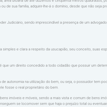
sua, área urbana de até duzentos e cinquenta metros quadrados, p
 ou de sua família, adquirir-lhe-á o domínio, desde que não seja p
o Poder Judiciário, sendo imprescindível a presença de um advoga
a simples e clara a respeito da usucapião, seu conceito, suas 
é que um direito concedido a todo cidadão que possuir um deter
 de autonomia na utilização do bem, ou seja, o possuidor tem pod
e fosse o real proprietário do bem.
 bens imóveis e móveis, sendo a mais vista e comum de bens imóv
onseguem se locomover sem que haja o prejuízo total ou eventuai