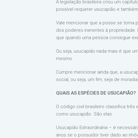
A legislação brasileira criou um capítu
possível requerer usucapião e também
Vale mencionar que a posse se torna po
dos poderes inerentes à propriedade. P
que quando uma pessoa consegue exer
Ou seja, usucapião nada mais é que um
mesmo.
Cumpre mencionar ainda que, a usucapi
social, ou seja, um fim, seja de moradia
QUAIS AS ESPÉCIES DE USUCAPIÃO?
O código civil brasileiro classifica t
como usucapião. São elas:
Usucapião Extraordinária – é necessár
anos se o possuidor tiver dado ao imóve