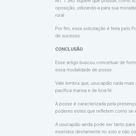
Art. 1.240. Aquele que possuir, como 
oposição, utilizando-a para sua moradia
rural.
Por fim, essa solicitação é feita pel
de sucesso.
CONCLUSÃO
Esse artigo buscou conceituar de form
essa modalidade de posse.
Vale lembra que, usucapião nada mais 
pacífica mansa e de boa-fé.
A posse é caracterizada pela presença
poderes estes que refletem como se el
A usucapião ainda pode ser tanto para
inseridos diretamente no solo e não c