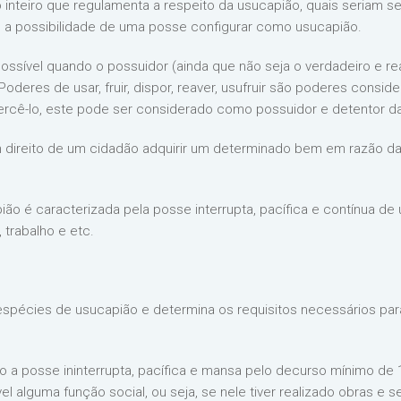
lo inteiro que regulamenta a respeito da usucapião, quais seriam se
 a possibilidade de uma posse configurar como usucapião.
ssível quando o possuidor (ainda que não seja o verdadeiro e rea
oderes de usar, fruir, dispor, reaver, usufruir são poderes consi
cê-lo, este pode ser considerado como possuidor e detentor 
 direito de um cidadão adquirir um determinado bem em razão da 
ão é caracterizada pela posse interrupta, pacífica e contínua d
, trabalho e etc.
rês espécies de usucapião e determina os requisitos necessários p
io a posse ininterrupta, pacífica e mansa pelo decurso mínimo de
l alguma função social, ou seja, se nele tiver realizado obras e se