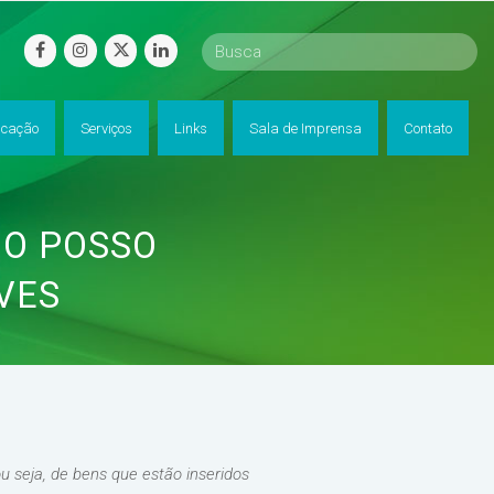
facebook
instagram
twitter
linkedin
cação
Serviços
Links
Sala de Imprensa
Contato
MO POSSO
VES
 seja, de bens que estão inseridos