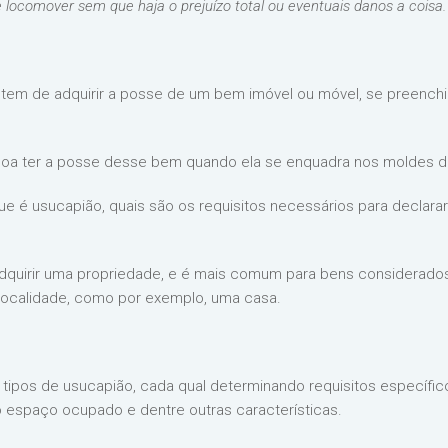
locomover sem que haja o prejuízo total ou eventuais danos a coisa.
 tem de adquirir a posse de um bem imóvel ou móvel, se preench
soa ter a posse desse bem quando ela se enquadra nos moldes d
o que é usucapião, quais são os requisitos necessários para decl
dquirir uma propriedade, e é mais comum para bens considerados
localidade, como por exemplo, uma casa.
 tipos de usucapião, cada qual determinando requisitos específi
o espaço ocupado e dentre outras características.