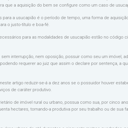
ara que a aquisição do bem se configure como um caso de usuca
s para a usucapião é o período de tempo, uma forma de aquisição 
a o justo-título e boa-fé.
cessários para as modalidades de usucapião estão no código civi
s, sem interrupção, nem oposição, possuir como seu um imóvel, ad
podendo requerer ao juiz que assim o declare por sentença, a qual 
neste artigo reduzir-se-á a dez anos se o possuidor houver estab
rviços de caráter produtivo.
rietário de imóvel rural ou urbano, possua como sua, por cinco an
uenta hectares, tornando-a produtiva por seu trabalho ou de sua fam