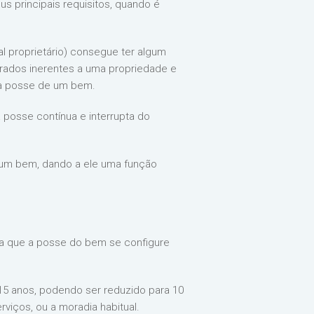
us principais requisitos, quando é
l proprietário) consegue ter algum
derados inerentes a uma propriedade e
da posse de um bem.
posse contínua e interrupta do
e um bem, dando a ele uma função
ara que a posse do bem se configure
 15 anos, podendo ser reduzido para 10
rviços, ou a moradia habitual.