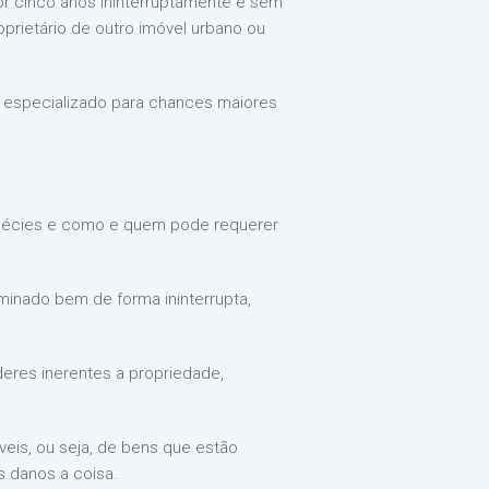
or cinco anos ininterruptamente e sem
roprietário de outro imóvel urbano ou
do especializado para chances maiores
espécies e como e quem pode requerer
minado bem de forma ininterrupta,
eres inerentes a propriedade,
eis, ou seja, de bens que estão
s danos a coisa.