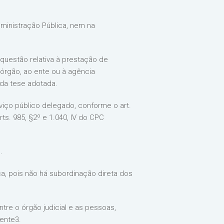
ministração Pública, nem na
o questão relativa à prestação de
órgão, ao ente ou à agência
 da tese adotada.
rviço público delegado, conforme o art.
ts. 985, §2º e 1.040, IV do CPC
.
a, pois não há subordinação direta dos
tre o órgão judicial e as pessoas,
mente3.