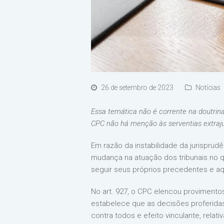
26 de setembro de 2023
Notícias
Essa temática não é corrente na doutrina
CPC não há menção às serventias extraju
Em razão da instabilidade da jurisprud
mudança na atuação dos tribunais no q
seguir seus próprios precedentes e aq
No art. 927, o CPC elencou provimentos
estabelece que as decisões proferida
contra todos e efeito vinculante, relat