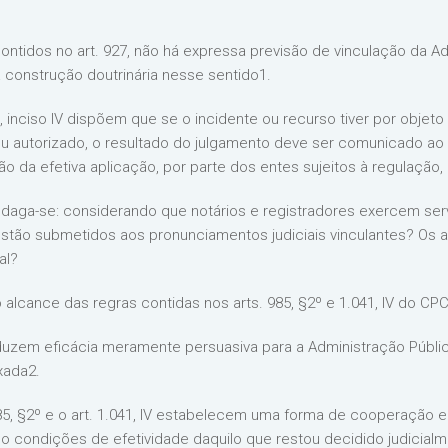
tidos no art. 927, não há expressa previsão de vinculação da Ad
 construção doutrinária nesse sentido1.
40, inciso IV dispõem que se o incidente ou recurso tiver por objet
ou autorizado, o resultado do julgamento deve ser comunicado ao 
o da efetiva aplicação, por parte dos entes sujeitos à regulação,
s, indaga-se: considerando que notários e registradores exercem se
 estão submetidos aos pronunciamentos judiciais vinculantes? Os ar
al?
 alcance das regras contidas nos arts. 985, §2º e 1.041, IV do CPC
oduzem eficácia meramente persuasiva para a Administração Públic
xada2.
985, §2º e o art. 1.041, IV estabelecem uma forma de cooperação en
do condições de efetividade daquilo que restou decidido judicial