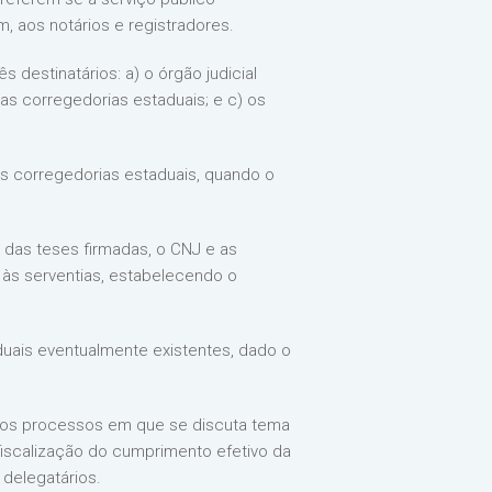
, aos notários e registradores.
ês destinatários: a) o órgão judicial
as corregedorias estaduais; e c) os
 às corregedorias estaduais, quando o
 das teses firmadas, o CNJ e as
 às serventias, estabelecendo o
uais eventualmente existentes, dado o
dos processos em que se discuta tema
e fiscalização do cumprimento efetivo da
delegatários.