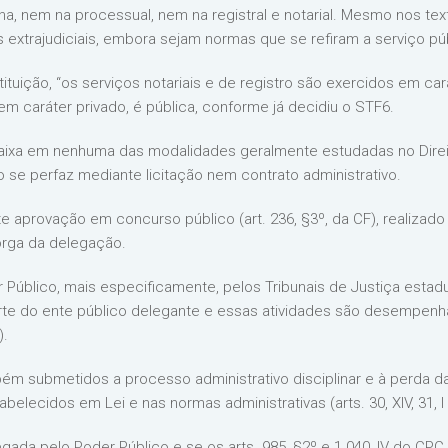
a, nem na processual, nem na registral e notarial. Mesmo nos text
 extrajudiciais, embora sejam normas que se refiram a serviço pú
tituição, “os serviços notariais e de registro são exercidos em ca
em caráter privado, é pública, conforme já decidiu o STF6.
caixa em nenhuma das modalidades geralmente estudadas no Direi
se perfaz mediante licitação nem contrato administrativo.
 aprovação em concurso público (art. 236, §3º, da CF), realizado p
orga da delegação.
 Público, mais especificamente, pelos Tribunais de Justiça estad
arte do ente público delegante e essas atividades são desempenh
).
bém submetidos a processo administrativo disciplinar e à perda
ecidos em Lei e nas normas administrativas (arts. 30, XIV, 31, I e 
elegada pelo Poder Público e se os arts. 985, §2º e 1.040, IV do CP