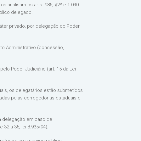
os analisam os arts. 985, §2º e 1.040,
blico delegado.
ráter privado, por delegação do Poder
to Administrativo (concessão,
elo Poder Judiciário (art. 15 da Lei
uais, os delegatários estão submetidos
adas pelas corregedorias estaduais e
 da delegação em caso de
32 a 35, lei 8.935/94).
C referem-se a serviço público