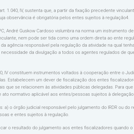
rt. 1.040, IV, sustenta que, a partir da fixação precedente vincula
uja observância é obrigatória pelos entes sujeitos à regulação4.
 CPC, André Guskow Cardoso vislumbra na norma um instrumento d
inculante, nem pode ser tida como uma ordem direta ao ente regul
a agência responsável pela regulação da atividade na qual tenha 
a necessidade da divulgação a todos os agentes regulados de qu
40, IV constituem instrumentos voltados à cooperação entre o Judic
. Estabelecem um dever de fiscalização dos entes fiscalizadore
is que se relacionem às atividades públicas delegadas. Para que p
ato normativo aplicável aos entes/pessoas sujeitos à delegação
os: a) o órgão judicial responsável pelo julgamento do IRDR ou do r
soas e entes sujeitos à regulação.
icar o resultado do julgamento aos entes fiscalizadores quando o