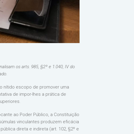
alisam os arts. 985, §2º e 1.040, IV do
ado.
m o nítido escopo de promover uma
ativa de impor-lhes a prática de
uperiores.
cante ao Poder Público, a Constituição
súmulas vinculantes produzem eficácia
blica direta e indireta (art. 102, §2º e