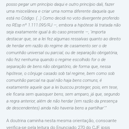
posso pegar um princípio daqui e outro princípio dali, fazer
uma miscelânea e criar uma norma diferente daquela que
está no Código. (…) Como decidi no voto divergente proferido
no REsp nº 1.111.095/RJ —, embora a hipótese lá tratada não
seja exatamente igual à do caso presente —, ‘importa
destacar que, se a lei fez algumas ressalvas quanto ao direito
de herdar em razão do regime de casamento ser o de
comunhão universal ou parcial, ou de separação obrigatória,
não fez nenhuma quando o regime escolhido for o de
separação de bens não obrigatório, de forma que, nessa
hipótese, o cônjuge casado sob tal regime, bem como sob
comunhão parcial na qual não haja bens comuns, é
exatamente aquele que a lei buscou proteger, pois, em tese,
ele ficaria sem quaisquer bens, sem amparo, já que, segundo
a regra anterior, além de não herdar (em razão da presença
de descendentes) ainda não haveria bens a partilhar’.”
A doutrina caminha nesta mesma orientação, consoante
verifica-se pela leitura do Enunciado 270 do CJF, ipsis