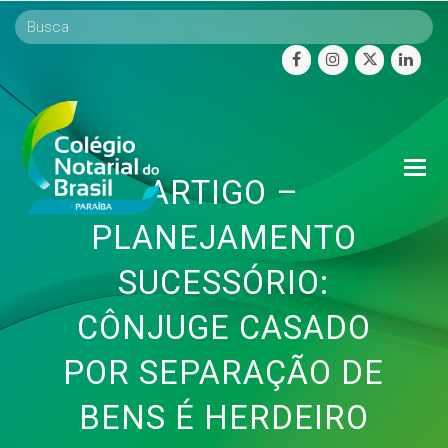
facebook
instagram
twitter
linke
O
ARTIGO –
Mo
M
PLANEJAMENTO
SUCESSÓRIO:
CÔNJUGE CASADO
POR SEPARAÇÃO DE
BENS É HERDEIRO