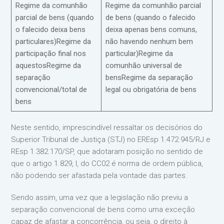
Regime da comunhão
Regime da comunhão parcial
parcial de bens (quando
de bens (quando o falecido
o falecido deixa bens
deixa apenas bens comuns,
particulares)Regime da
não havendo nenhum bem
participação final nos
particular)Regime da
aquestosRegime da
comunhão universal de
separação
bensRegime da separação
convencional/total de
legal ou obrigatória de bens
bens
Neste sentido, imprescindível ressaltar os decisórios do
Superior Tribunal de Justiça (STJ) no EREsp 1.472.945/RJ e
REsp 1.382.170/SP, que adotaram posição no sentido de
que o artigo 1.829, I, do CC02 é norma de ordem pública,
não podendo ser afastada pela vontade das partes.
Sendo assim, uma vez que a legislação não previu a
separação convencional de bens como uma exceção
capaz de afastar a concorrência, ou seja, o direito à