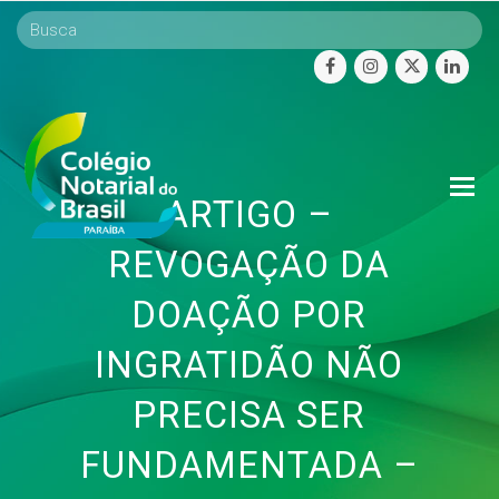
facebook
instagram
twitter
linke
O
ARTIGO –
Mo
M
REVOGAÇÃO DA
DOAÇÃO POR
INGRATIDÃO NÃO
PRECISA SER
FUNDAMENTADA –