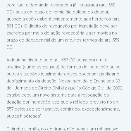
continuar a demanda revocatória já instaurada (art. 560
CC), salvo em caso de homicídio doloso do doador,
quando a ação caberá evidentemente aos herdeiros (art.
561 CC). O direito de revogação por ingratidão deve ser
exercido por meio de ação revocatória a ser movida no
prazo de decadencial de um ano, nos termos do art. 559
CC.
A doutrina discute se o art. 557 CC consagra um rol
taxativo (numerus clausus) de formas de ingratidão ou se
outras situações igualmente graves poderiam justificar o
desfazimento da doação. Nesse sentido, o Enunciado 33
da I Jornada de Direito Civil diz que “o Código Civil de 2002
estabeleceu um novo sistema para a revogação da
doação por ingratidão, vez que o rol legal previsto no art.
557 deixou de ser taxativo, admitindo, excepcionalmente,
outras hipóteses”.
O direito alemão, ao contrário, não possui um rol taxativo