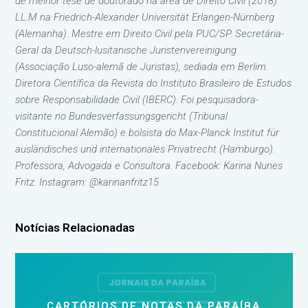
de melhor tese de doutorado na área de Direito Civil (2018).
LL.M na Friedrich-Alexander Universität Erlangen-Nürnberg
(Alemanha). Mestre em Direito Civil pela PUC/SP. Secretária-
Geral da Deutsch-lusitanische Juristenvereinigung
(Associação Luso-alemã de Juristas), sediada em Berlim.
Diretora Científica da Revista do Instituto Brasileiro de Estudos
sobre Responsabilidade Civil (IBERC). Foi pesquisadora-
visitante no Bundesverfassungsgericht (Tribunal
Constitucional Alemão) e bolsista do Max-Planck Institut für
ausländisches und internationales Privatrecht (Hamburgo).
Professora, Advogada e Consultora. Facebook: Karina Nunes
Fritz. Instagram: @karinanfritz15
Notícias Relacionadas
CARTÓRIOS DE NOTAS DA PARAÍBA