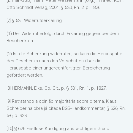
(Erman-BGB). Harm Peter Westermann (org.). 11a ed. Köln:
Otto Schmidt Verlag, 2004, § 530, Rn. 2, p. 1826.
[7] § 531 Widerrufserklärung.
(1) Der Widerruf erfolgt durch Erklärung gegenüber dem
Beschenkten.
(2) Ist die Schenkung widerrufen, so kann die Herausgabe
des Geschenks nach den Vorschriften über die
Herausgabe einer ungerechtfertigten Bereicherung
gefordert werden.
[8] HERMANN, Elke. Op. Cit., p. § 531, Rn. 1, p. 1827.
[9] Retratando a opinião majoritária sobre o tema, Klaus
Schreiber na obra já citada BGB-Handkommentar, § 626, Rn.
5-6, p. 933.
[10] § 626 Fristlose Kündigung aus wichtigem Grund.