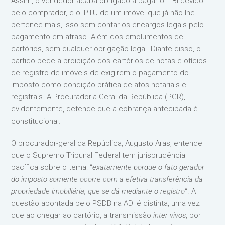
Assim, o vendedor acaba obrigado a pagar o ITBI devido
pelo comprador, e o IPTU de um imóvel que já não lhe
pertence mais, isso sem contar os encargos legais pelo
pagamento em atraso. Além dos emolumentos de
cartórios, sem qualquer obrigação legal. Diante disso, o
partido pede a proibição dos cartórios de notas e ofícios
de registro de imóveis de exigirem o pagamento do
imposto como condição prática de atos notariais e
registrais. A Procuradoria Geral da República (PGR),
evidentemente, defende que a cobrança antecipada é
constitucional.
O procurador-geral da República, Augusto Aras, entende
que o Supremo Tribunal Federal tem jurisprudência
pacífica sobre o tema: “
exatamente porque o fato gerador
do imposto somente ocorre com a efetiva transferência da
propriedade imobiliária, que se dá mediante o registro
“. A
questão apontada pelo PSDB na ADI é distinta, uma vez
que ao chegar ao cartório, a transmissão
inter vivos
, por