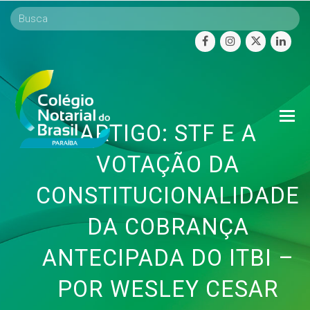
facebook
instagram
twitter
linke
O
ARTIGO: STF E A
Mo
M
VOTAÇÃO DA
CONSTITUCIONALIDADE
DA COBRANÇA
ANTECIPADA DO ITBI –
POR WESLEY CESAR