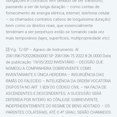
obrigações e contratos tem deixado de ser transitório,
passando a ser de longa duração – como contas de
fornecimento de energia elétrica, internet, telefonia celular
– os chamados contratos cativos de longuíssima duração)
bem como os direitos reais, que essencialmente
tenderiam a ser perpétuos estão se tornando cada vez
mais temporários (lajes, superfícies, multipropriedade etc).
[2] V.g.: TJ-SP – Agravo de Instrumento: AI
20613967520228260000 SP 2061396-75.2022.8.26.0000 Data
de publicação: 19/05/2022 INVENTÁRIO – DECISÃO QUE
NOMEOU A COMPANHEIRA SOBREVIVENTE COMO
INVENTARIANTE E ÚNICA HERDEIRA – INSURGÊNCIA DAS
IRMÃS DO FALECIDO – INTELIGÊNCIA DA ORDEM VOCATÓRIA
DISPOSTA NO ART. 1.829 DO CÓDIGO CIVIL – NA FALTA DE
ASCENDENTES E DESCENDENTES, A SUCESSÃO SERÁ
DEFERIDA POR INTEIRO AO CÔNJUGE SOBREVIVENTE,
INDEPENDENTEMENTE DO REGIME DE BENS ADOTADO – OS
PARENTES COLATERAIS, ATÉ O 4º GRAU, SERÃO CHAMADOS