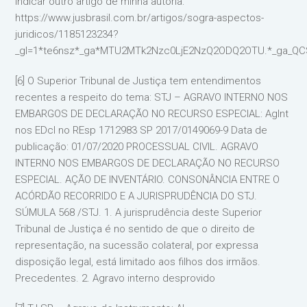
indicar outro artigo de minha autoria:
https://www.jusbrasil.com.br/artigos/sogra-aspectos-
juridicos/1185123234?
_gl=1*te6nsz*_ga*MTU2MTk2Nzc0LjE2NzQ2ODQ2OTU.*_ga
[6] O Superior Tribunal de Justiça tem entendimentos
recentes a respeito do tema: STJ – AGRAVO INTERNO NOS
EMBARGOS DE DECLARAÇÃO NO RECURSO ESPECIAL: AgInt
nos EDcl no REsp 1712983 SP 2017/0149069-9 Data de
publicação: 01/07/2020 PROCESSUAL CIVIL. AGRAVO
INTERNO NOS EMBARGOS DE DECLARAÇÃO NO RECURSO
ESPECIAL. AÇÃO DE INVENTÁRIO. CONSONÂNCIA ENTRE O
ACÓRDÃO RECORRIDO E A JURISPRUDÊNCIA DO STJ.
SÚMULA 568 /STJ. 1. A jurisprudência deste Superior
Tribunal de Justiça é no sentido de que o direito de
representação, na sucessão colateral, por expressa
disposição legal, está limitado aos filhos dos irmãos.
Precedentes. 2. Agravo interno desprovido