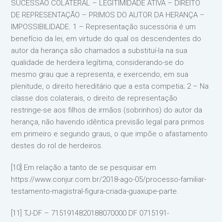
SUCESSÃO COLATERAL – LEGITIMIDADE ATIVA – DIREITO
DE REPRESENTAÇÃO – PRIMOS DO AUTOR DA HERANÇA –
IMPOSSIBILIDADE. 1 – Representação sucessória é um
benefício da lei, em virtude do qual os descendentes do
autor da herança são chamados a substituí-la na sua
qualidade de herdeira legítima, considerando-se do
mesmo grau que a representa, e exercendo, em sua
plenitude, o direito hereditário que a esta competia; 2 – Na
classe dos colaterais, o direito de representação
restringe-se aos filhos de irmãos (sobrinhos) do autor da
herança, não havendo idêntica previsão legal para primos
em primeiro e segundo graus, o que impõe o afastamento
destes do rol de herdeiros.
[10] Em relação a tanto de se pesquisar em
https://www.conjur.com.br/2018-ago-05/processo-familiar-
testamento-magistral-figura-criada-guaxupe-parte.
[11] TJ-DF – 7151914820188070000 DF 0715191-