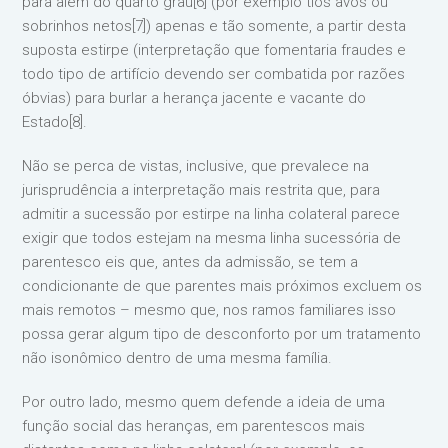
para além do quarto grau[6] (por exemplo tios avós ou
sobrinhos netos[7]) apenas e tão somente, a partir desta
suposta estirpe (interpretação que fomentaria fraudes e
todo tipo de artifício devendo ser combatida por razões
óbvias) para burlar a herança jacente e vacante do
Estado[8].
Não se perca de vistas, inclusive, que prevalece na
jurisprudência a interpretação mais restrita que, para
admitir a sucessão por estirpe na linha colateral parece
exigir que todos estejam na mesma linha sucessória de
parentesco eis que, antes da admissão, se tem a
condicionante de que parentes mais próximos excluem os
mais remotos – mesmo que, nos ramos familiares isso
possa gerar algum tipo de desconforto por um tratamento
não isonômico dentro de uma mesma família.
Por outro lado, mesmo quem defende a ideia de uma
função social das heranças, em parentescos mais