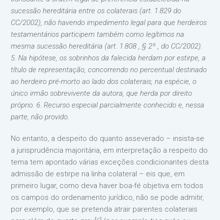
sucessão hereditária entre os colaterais (art. 1.829 do
CC/2002), não havendo impedimento legal para que herdeiros
testamentários participem também como legítimos na
mesma sucessão hereditária (art. 1.808 , § 2º , do CC/2002).
5. Na hipótese, os sobrinhos da falecida herdam por estirpe, a
título de representação, concorrendo no percentual destinado
ao herdeiro pré-morto ao lado dos colaterais, na espécie, o
único irmão sobrevivente da autora, que herda por direito
próprio. 6. Recurso especial parcialmente conhecido e, nessa
parte, não provido.
No entanto, a despeito do quanto asseverado – insista-se
a jurisprudência majoritária, em interpretação a respeito do
tema tem apontado várias exceções condicionantes desta
admissão de estirpe na linha colateral – eis que, em
primeiro lugar, como deva haver boa-fé objetiva em todos
os campos do ordenamento jurídico, não se pode admitir,
por exemplo, que se pretenda atrair parentes colaterais