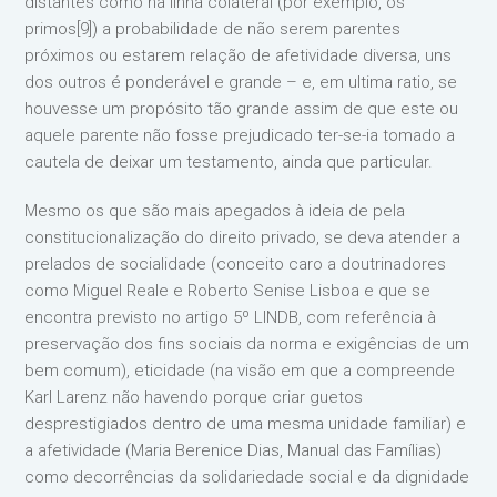
distantes como na linha colateral (por exemplo, os
primos[9]) a probabilidade de não serem parentes
próximos ou estarem relação de afetividade diversa, uns
dos outros é ponderável e grande – e, em ultima ratio, se
houvesse um propósito tão grande assim de que este ou
aquele parente não fosse prejudicado ter-se-ia tomado a
cautela de deixar um testamento, ainda que particular.
Mesmo os que são mais apegados à ideia de pela
constitucionalização do direito privado, se deva atender a
prelados de socialidade (conceito caro a doutrinadores
como Miguel Reale e Roberto Senise Lisboa e que se
encontra previsto no artigo 5º LINDB, com referência à
preservação dos fins sociais da norma e exigências de um
bem comum), eticidade (na visão em que a compreende
Karl Larenz não havendo porque criar guetos
desprestigiados dentro de uma mesma unidade familiar) e
a afetividade (Maria Berenice Dias, Manual das Famílias)
como decorrências da solidariedade social e da dignidade