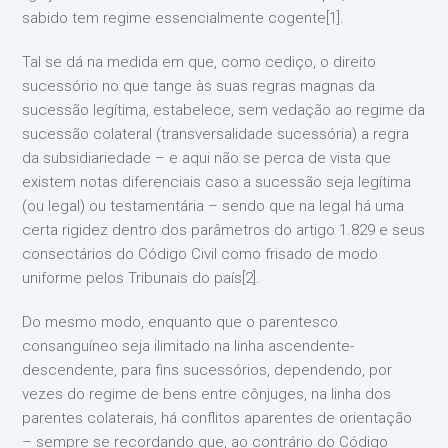
sabido tem regime essencialmente cogente[1].
Tal se dá na medida em que, como cediço, o direito
sucessório no que tange às suas regras magnas da
sucessão legítima, estabelece, sem vedação ao regime da
sucessão colateral (transversalidade sucessória) a regra
da subsidiariedade – e aqui não se perca de vista que
existem notas diferenciais caso a sucessão seja legítima
(ou legal) ou testamentária – sendo que na legal há uma
certa rigidez dentro dos parâmetros do artigo 1.829 e seus
consectários do Código Civil como frisado de modo
uniforme pelos Tribunais do país[2].
Do mesmo modo, enquanto que o parentesco
consanguíneo seja ilimitado na linha ascendente-
descendente, para fins sucessórios, dependendo, por
vezes do regime de bens entre cônjuges, na linha dos
parentes colaterais, há conflitos aparentes de orientação
– sempre se recordando que, ao contrário do Código