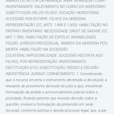
IRMÃOS DO AUTOR DA HERANÇA. IRMÃ. NOMEAÇÃO COMO
INVENTARIANTE. FALECIMENTO NO CURSO DO INVENTÁRIO.
SUBSTITUIÇÃO PELOS FILHOS. VOCAÇÃO HEREDITÁRIA.
SUCESSÃO POR ESTIRPE. FILHOS DA HERDEIRA.
REPRESENTAÇÃO (CC, ARTS. 1.840 E 1.853). HABILITAÇÃO NO
PRÓPRIO INVENTÁRIO. NECESSIDADE. DROIT DE SAISINE (CC,
ART. 1.784). HABILITAÇÃO DE ESPÓLIO. INVIABILIDADE.
FICÇÃO JURÍDICO-PROCESSUAL. MARIDO DA HERDEIRA PÓS-
MORTA. HABILITAÇÃO NA SUCESSÃO
COLATERAL.IMPOSSIBILIDADE. SUCESSÃO RESTRITA AOS
FILHOS, POR REPRESENTAÇÃO. INVENTARIANTE.
DESTITUIÇÃO E/OU SUBSTITUIÇÃO. PEDIDO E DECISÃO.
INEXISTÊNCIA. AGRAVO. CONHECIMENTO. 1. Considerando
que o recurso encerra o instrumento destinado à devolução a
reexame de provimento derivado do juízo a quo, inexistindo
formulação de pedido e pronunciamento judicial sobre o
postulado, ficando patente que inexiste decisão sobre a
questão, inviável a formulação da pretensão em sede
recursal, conforme pontua o devido processo legal, que, a par