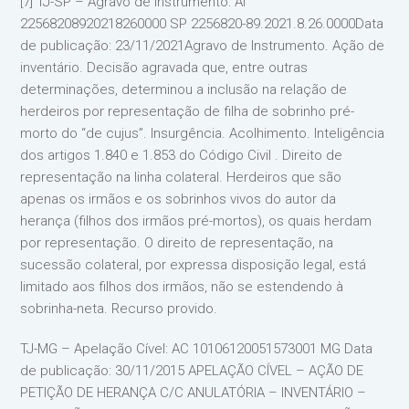
[7] TJ-SP – Agravo de Instrumento: AI
22568208920218260000 SP 2256820-89.2021.8.26.0000Data
de publicação: 23/11/2021Agravo de Instrumento. Ação de
inventário. Decisão agravada que, entre outras
determinações, determinou a inclusão na relação de
herdeiros por representação de filha de sobrinho pré-
morto do “de cujus”. Insurgência. Acolhimento. Inteligência
dos artigos 1.840 e 1.853 do Código Civil . Direito de
representação na linha colateral. Herdeiros que são
apenas os irmãos e os sobrinhos vivos do autor da
herança (filhos dos irmãos pré-mortos), os quais herdam
por representação. O direito de representação, na
sucessão colateral, por expressa disposição legal, está
limitado aos filhos dos irmãos, não se estendendo à
sobrinha-neta. Recurso provido.
TJ-MG – Apelação Cível: AC 10106120051573001 MG Data
de publicação: 30/11/2015 APELAÇÃO CÍVEL – AÇÃO DE
PETIÇÃO DE HERANÇA C/C ANULATÓRIA – INVENTÁRIO –