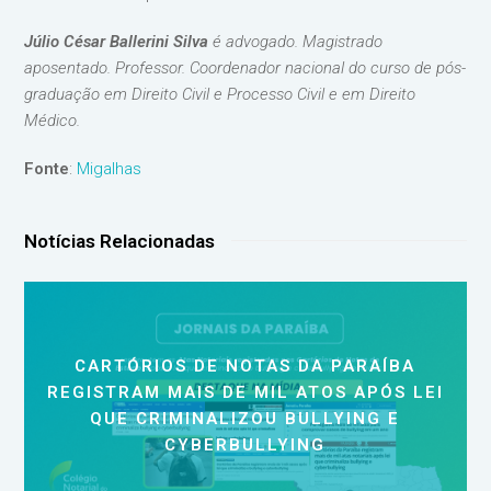
Júlio César Ballerini Silva
é advogado. Magistrado
aposentado. Professor. Coordenador nacional do curso de pós-
graduação em Direito Civil e Processo Civil e em Direito
Médico.
Fonte
:
Migalhas
Notícias Relacionadas
CARTÓRIOS DE NOTAS DA PARAÍBA
REGISTRAM MAIS DE MIL ATOS APÓS LEI
QUE CRIMINALIZOU BULLYING E
CYBERBULLYING