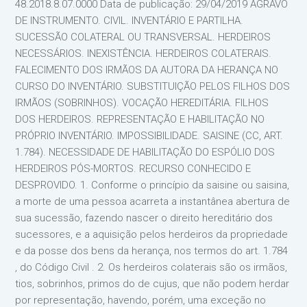
48.2018.8.07.0000 Data de publicação: 29/04/2019 AGRAVO
DE INSTRUMENTO. CIVIL. INVENTÁRIO E PARTILHA.
SUCESSÃO COLATERAL OU TRANSVERSAL. HERDEIROS
NECESSÁRIOS. INEXISTÊNCIA. HERDEIROS COLATERAIS.
FALECIMENTO DOS IRMÃOS DA AUTORA DA HERANÇA NO
CURSO DO INVENTÁRIO. SUBSTITUIÇÃO PELOS FILHOS DOS
IRMÃOS (SOBRINHOS). VOCAÇÃO HEREDITÁRIA. FILHOS
DOS HERDEIROS. REPRESENTAÇÃO E HABILITAÇÃO NO
PRÓPRIO INVENTÁRIO. IMPOSSIBILIDADE. SAISINE (CC, ART.
1.784). NECESSIDADE DE HABILITAÇÃO DO ESPÓLIO DOS
HERDEIROS PÓS-MORTOS. RECURSO CONHECIDO E
DESPROVIDO. 1. Conforme o princípio da saisine ou saisina,
a morte de uma pessoa acarreta a instantânea abertura de
sua sucessão, fazendo nascer o direito hereditário dos
sucessores, e a aquisição pelos herdeiros da propriedade
e da posse dos bens da herança, nos termos do art. 1.784
, do Código Civil . 2. Os herdeiros colaterais são os irmãos,
tios, sobrinhos, primos do de cujus, que não podem herdar
por representação, havendo, porém, uma exceção no