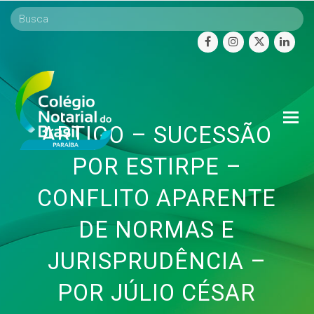
facebook
instagram
twitter
linke
O
ARTIGO – SUCESSÃO
Mo
M
POR ESTIRPE –
CONFLITO APARENTE
DE NORMAS E
JURISPRUDÊNCIA –
POR JÚLIO CÉSAR