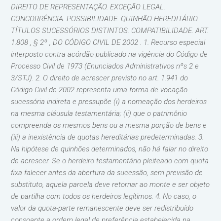
DIREITO DE REPRESENTAÇÃO. EXCEÇÃO LEGAL.
CONCORRÊNCIA. POSSIBILIDADE. QUINHÃO HEREDITÁRIO.
TÍTULOS SUCESSÓRIOS DISTINTOS. COMPATIBILIDADE. ART.
1.808 , § 2º , DO CÓDIGO CIVIL DE 2002 . 1. Recurso especial
interposto contra acórdão publicado na vigência do Código de
Processo Civil de 1973 (Enunciados Administrativos nºs 2 e
3/STJ). 2. O direito de acrescer previsto no art. 1.941 do
Código Civil de 2002 representa uma forma de vocação
sucessória indireta e pressupõe (i) a nomeação dos herdeiros
na mesma cláusula testamentária; (ii) que o patrimônio
compreenda os mesmos bens ou a mesma porção de bens e
(iii) a inexistência de quotas hereditárias predeterminadas. 3.
Na hipótese de quinhões determinados, não há falar no direito
de acrescer. Se o herdeiro testamentário pleiteado com quota
fixa falecer antes da abertura da sucessão, sem previsão de
substituto, aquela parcela deve retornar ao monte e ser objeto
de partilha com todos os herdeiros legítimos. 4. No caso, o
valor da quota-parte remanescente deve ser redistribuído
consoante a ordem legal de preferência estabelecida na