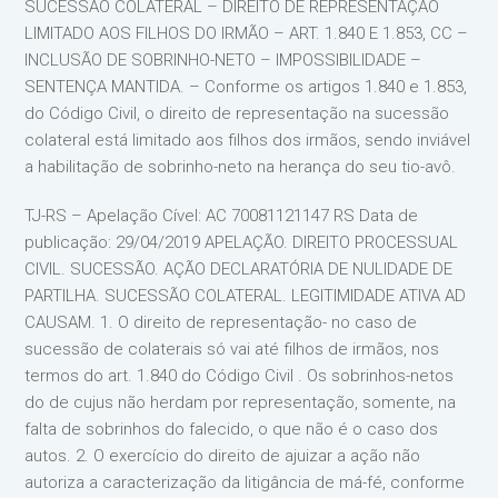
SUCESSÃO COLATERAL – DIREITO DE REPRESENTAÇÃO
LIMITADO AOS FILHOS DO IRMÃO – ART. 1.840 E 1.853, CC –
INCLUSÃO DE SOBRINHO-NETO – IMPOSSIBILIDADE –
SENTENÇA MANTIDA. – Conforme os artigos 1.840 e 1.853,
do Código Civil, o direito de representação na sucessão
colateral está limitado aos filhos dos irmãos, sendo inviável
a habilitação de sobrinho-neto na herança do seu tio-avô.
TJ-RS – Apelação Cível: AC 70081121147 RS Data de
publicação: 29/04/2019 APELAÇÃO. DIREITO PROCESSUAL
CIVIL. SUCESSÃO. AÇÃO DECLARATÓRIA DE NULIDADE DE
PARTILHA. SUCESSÃO COLATERAL. LEGITIMIDADE ATIVA AD
CAUSAM. 1. O direito de representação- no caso de
sucessão de colaterais só vai até filhos de irmãos, nos
termos do art. 1.840 do Código Civil . Os sobrinhos-netos
do de cujus não herdam por representação, somente, na
falta de sobrinhos do falecido, o que não é o caso dos
autos. 2. O exercício do direito de ajuizar a ação não
autoriza a caracterização da litigância de má-fé, conforme