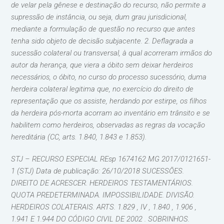
de velar pela gênese e destinação do recurso, não permite a
supressão de instância, ou seja, dum grau jurisdicional,
mediante a formulação de questão no recurso que antes
tenha sido objeto de decisão subjacente. 2. Deflagrada a
sucessão colateral ou transversal, à qual acorreram irmãos do
autor da herança, que viera a óbito sem deixar herdeiros
necessários, o óbito, no curso do processo sucessório, duma
herdeira colateral legitima que, no exercício do direito de
representação que os assiste, herdando por estirpe, os filhos
da herdeira pós-morta acorram ao inventário em trânsito e se
habilitem como herdeiros, observadas as regras da vocação
hereditária (CC, arts. 1.840, 1.843 e 1.853).
STJ – RECURSO ESPECIAL REsp 1674162 MG 2017/0121651-
1 (STJ) Data de publicação: 26/10/2018 SUCESSÕES.
DIREITO DE ACRESCER. HERDEIROS TESTAMENTÁRIOS.
QUOTA PREDETERMINADA. IMPOSSIBILIDADE. DIVISÃO.
HERDEIROS COLATERAIS. ARTS. 1.829 , IV , 1.840 , 1.906 ,
1.941 E 1.944 DO CÓDIGO CIVIL DE 2002 . SOBRINHOS.