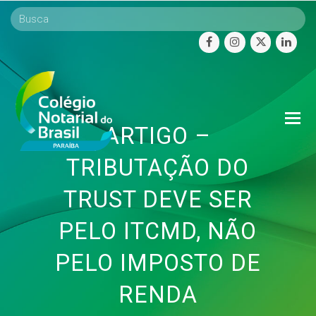
facebook
instagram
twitter
linke
O
ARTIGO –
Mo
M
TRIBUTAÇÃO DO
TRUST DEVE SER
PELO ITCMD, NÃO
PELO IMPOSTO DE
RENDA