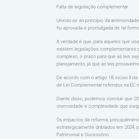
Falta de legislação complementar
Unindo-se ao princípio da anterioridad
foi aprovada e promulgada de tal forma
A verdade é que, para aqueles que visa
existem legislações complementares pa
complexo, o prazo para que as leis se
planejamento, já que as leis provavel
De acordo com o artigo 18, inciso II d
de Lei Complementar referidos na EC 
Diante disso, podemos concluir que 2
onerosidade e complexidade que surgirã
Os impactos da reforma, principalment
estrategicamente driblados em 2024, p
Patrimonial e Sucessório.