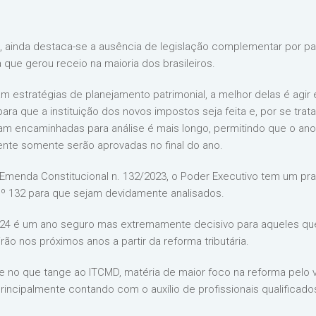
e, ainda destaca-se a ausência de legislação complementar por par
 que gerou receio na maioria dos brasileiros.
m estratégias de planejamento patrimonial, a melhor delas é agir
ra que a instituição dos novos impostos seja feita e, por se tr
jam encaminhadas para análise é mais longo, permitindo que o an
mente somente serão aprovadas no final do ano.
a Emenda Constitucional n. 132/2023, o Poder Executivo tem um pra
nº 132 para que sejam devidamente analisados.
024 é um ano seguro mas extremamente decisivo para aqueles que 
o nos próximos anos a partir da reforma tributária.
e no que tange ao ITCMD, matéria de maior foco na reforma pelo v
rincipalmente contando com o auxílio de profissionais qualifica