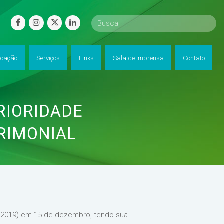
facebook
instagram
twitter
linkedin
cação
Serviços
Links
Sala de Imprensa
Contato
RIORIDADE
RIMONIAL
45/2019) em 15 de dezembro, tendo sua