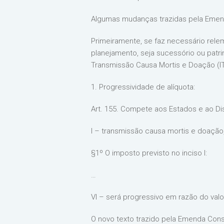
Algumas mudanças trazidas pela Emend
Primeiramente, se faz necessário rele
planejamento, seja sucessório ou patr
Transmissão Causa Mortis e Doação (ITC
1. Progressividade de alíquota:
Art. 155. Compete aos Estados e ao Dis
I – transmissão causa mortis e doação,
§1º O imposto previsto no inciso I:
…
VI – será progressivo em razão do valo
O novo texto trazido pela Emenda Const