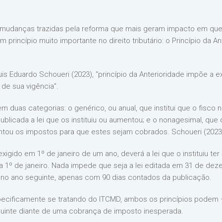
 mudanças trazidas pela reforma que mais geram impacto em ques
rincípio muito importante no direito tributário: o Princípio da Ant
 Eduardo Schoueri (2023), “princípio da Anterioridade impõe a ex
o de sua vigência”.
 em duas categorias: o genérico, ou anual, que institui que o fisc
publicada a lei que os instituiu ou aumentou; e o nonagesimal, qu
entou os impostos para que estes sejam cobrados. Schoueri (2023)
exigido em 1º de janeiro de um ano, deverá a lei que o instituiu ter
 dia 1º de janeiro. Nada impede que seja a lei editada em 31 de dez
o no ano seguinte, apenas com 90 dias contados da publicação.
specificamente se tratando do ITCMD, ambos os princípios podem
ibuinte diante de uma cobrança de imposto inesperada.