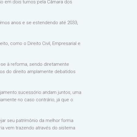
ão em dois turnos pela Câmara dos
ximos anos e se estendendo até 2033,
ito, como o Direito Civil, Empresarial e
-se à reforma, sendo diretamente
cos do direito amplamente debatidos
nejamento sucessório andam juntos, uma
amente no caso contrário, já que o
jar seu patrimônio da melhor forma
ria vem trazendo através do sistema