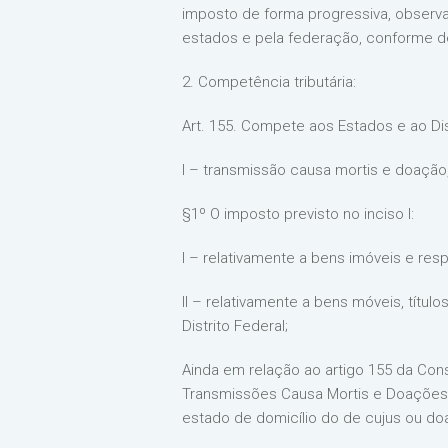
imposto de forma progressiva, observ
estados e pela federação, conforme de
2. Competência tributária:
Art. 155. Compete aos Estados e ao Dist
I – transmissão causa mortis e doação,
§1º O imposto previsto no inciso I:
I – relativamente a bens imóveis e res
II – relativamente a bens móveis, títul
Distrito Federal;
Ainda em relação ao artigo 155 da Con
Transmissões Causa Mortis e Doações,
estado de domicílio do de cujus ou do