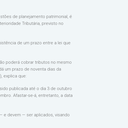
tões de planejamento patrimonial, é
erioridade Tributária, previsto no
istência de um prazo entre a lei que
o não poderá cobrar tributos no mesmo
e dá um prazo de noventa dias da
, explica que:
 sido publicada até o dia 3 de outubro
embro. Afastar-se-á, entretanto, a data
 — e devem — ser aplicados, visando