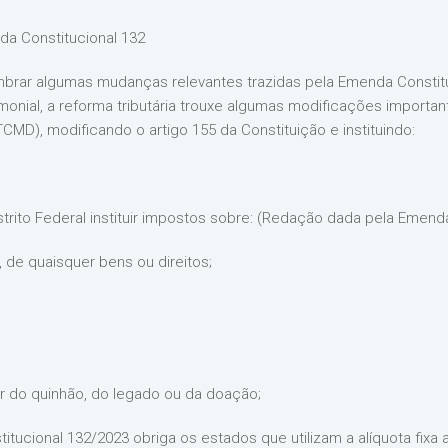
a Constitucional 132
mbrar algumas mudanças relevantes trazidas pela Emenda Constit
imonial, a reforma tributária trouxe algumas modificações import
MD), modificando o artigo 155 da Constituição e instituindo:
trito Federal instituir impostos sobre: (Redação dada pela Emenda
 de quaisquer bens ou direitos;
r do quinhão, do legado ou da doação;​
itucional 132/2023 obriga os estados que utilizam a alíquota fixa 