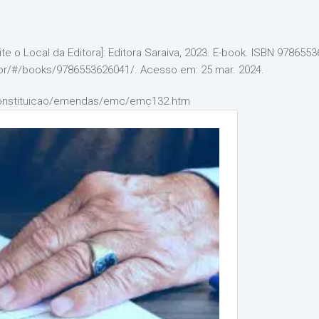
igite o Local da Editora]: Editora Saraiva, 2023. E-book. ISBN 97865
.br/#/books/9786553626041/. Acesso em: 25 mar. 2024.
3/constituicao/emendas/emc/emc132.htm