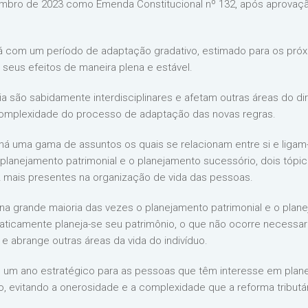
mbro de 2023 como Emenda Constitucional nº 132, após aprovaç
rá com um período de adaptação gradativo, estimado para os pró
seus efeitos de maneira plena e estável.
ia são sabidamente interdisciplinares e afetam outras áreas do dire
complexidade do processo de adaptação das novas regras.
 há uma gama de assuntos os quais se relacionam entre si e ligam
planejamento patrimonial e o planejamento sucessório, dois tópi
z mais presentes na organização de vida das pessoas.
, na grande maioria das vezes o planejamento patrimonial e o pla
aticamente planeja-se seu patrimônio, o que não ocorre necessari
e abrange outras áreas da vida do indivíduo.
 um ano estratégico para as pessoas que têm interesse em plane
o, evitando a onerosidade e a complexidade que a reforma tributá