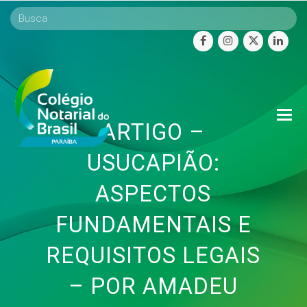
facebook
instagram
twitter
linke
O
ARTIGO –
Mo
M
USUCAPIÃO:
ASPECTOS
FUNDAMENTAIS E
REQUISITOS LEGAIS
– POR AMADEU