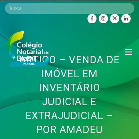
facebook
instagram
twitter
linke
O
ARTIGO – VENDA DE
Mo
M
IMÓVEL EM
INVENTÁRIO
JUDICIAL E
EXTRAJUDICIAL –
POR AMADEU