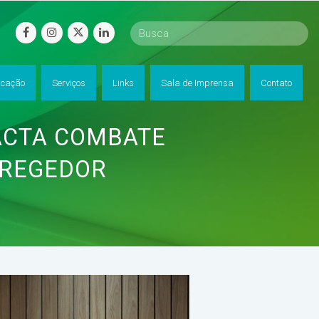
facebook
instagram
twitter
linkedin
cação
Serviços
Links
Sala de Imprensa
Contato
ACTA COMBATE
RREGEDOR