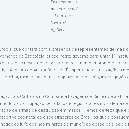
Financiamento
do Terrorismo”
– Foto: Luiz
Silveira/
Ag.CNJ
Enccla, que contará com a presença de representantes de mais de 1
rnança da Estratégia, criado neste governo para juntar 11 institui
entais e as novas tecnologias, especialmente criptomoedas e apos
stiça, Augusto de Arruda Botelho. “É importante a atualização, a 
elhor, mais eficaz e mais objetiva perseguição, investigação e
uação dos Cartórios no Combate à Lavagem de Dinheiro e ao Fina
amento da participação de notários e registradores no sistema de
feração de armas de destruição em massa. “Temos certeza que é p
sertiva dos notários e registradores do Brasil, os quais possuem
negócios jurídicos nos milhares de municípios desse país, sob a fi