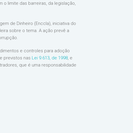
o limite das barreiras, da legislação,
m de Dinheiro (Enccla), iniciativa do
ileira sobre o tema. A ação prevê a
orrupção.
cedimentos e controles para adoção
e previstos nas
Lei 9.613, de 1998
, e
stradores, que é uma responsabilidade