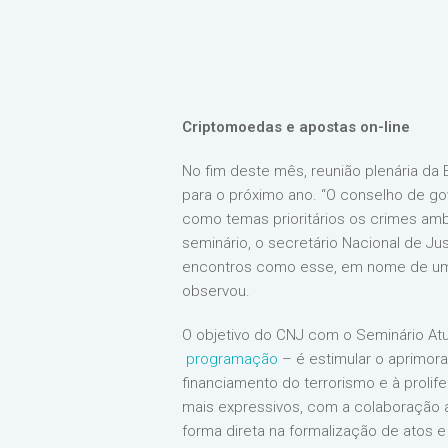
Criptomoedas e apostas on-line
No fim deste mês, reunião plenária da 
para o próximo ano. “O conselho de gove
como temas prioritários os crimes ambi
seminário, o secretário Nacional de Ju
encontros como esse, em nome de uma m
observou.
O objetivo do CNJ com o Seminário At
programação
– é estimular o aprimor
financiamento do terrorismo e à proli
mais expressivos, com a colaboração as
forma direta na formalização de atos e 