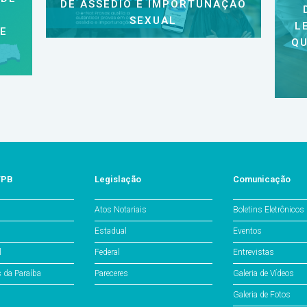
DE ASSÉDIO E IMPORTUNAÇÃO
SEXUAL
L
 E
QU
/PB
Legislação
Comunicação
Atos Notariais
Boletins Eletrônicos
Estadual
Eventos
l
Federal
Entrevistas
s da Paraíba
Pareceres
Galeria de Vídeos
Galeria de Fotos