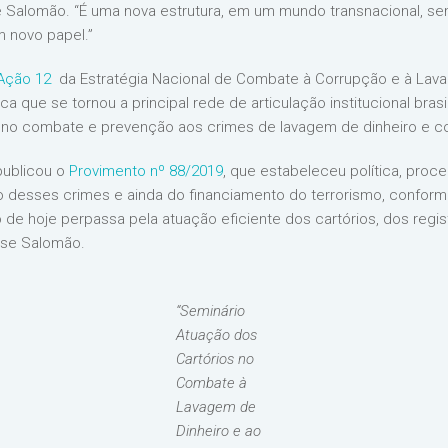
pe Salomão. “É uma nova estrutura, em um mundo transnacional, sem 
 novo papel.”
Ação 12
da Estratégia Nacional de Combate à Corrupção e à Lavage
ca que se tornou a principal rede de articulação institucional bras
s no combate e prevenção aos crimes de lavagem de dinheiro e c
publicou o
Provimento nº 88/2019
, que estabeleceu política, pro
 desses crimes e ainda do financiamento do terrorismo, conform
o de hoje perpassa pela atuação eficiente dos cartórios, dos regi
isse Salomão.
“Seminário
Atuação dos
Cartórios no
Combate à
Lavagem de
Dinheiro e ao