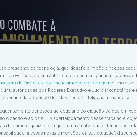
 uso crescente da tecnologia, que desafia e impõe a necessidad
para a prevenção e o enfrentamento de crimes, ganhou a atenção d
avagem de Dinheiro e ao Financiamento do Terrorismo
”. Iniciativ
1) uniu autoridades dos Poderes Executivo e Judiciário; notários e 
no cenário da produção de relatórios de inteligência financeira.
equentemente benesses ao cotidiano do cidadão coloca em xeque
 ao cidadão e ao país. E o aperfeiçoamento desse trabalho é obje
as do crime organizado exigem uma atualização e, tenho absoluta
onsabilidade, a essas novas dimensões da sua atuação”, discursou