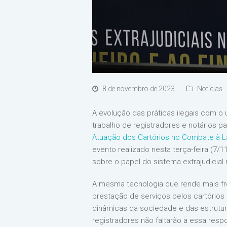
8 de novembro de 2023
Notícias
A evolução das práticas ilegais com o
trabalho de registradores e notários 
Atuação dos Cartórios no Combate à L
evento realizado nesta terça-feira (7/1
sobre o papel do sistema extrajudicial 
A mesma tecnologia que rende mais fr
prestação de serviços pelos cartórios
dinâmicas da sociedade e das estrutur
registradores não faltarão a essa resp