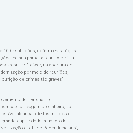
00 instituições, definirá estratégias
ções, na sua primeira reunião definiu
tas on-line”, disse, na abertura do
modernização por meio de reuniões,
 punição de crimes tão graves”,
nciamento do Terrorismo –
 combate à lavagem de dinheiro, ao
ossível alcançar efeitos maiores e
 grande capilaridade, atuando de
scalização direta do Poder Judiciário”,