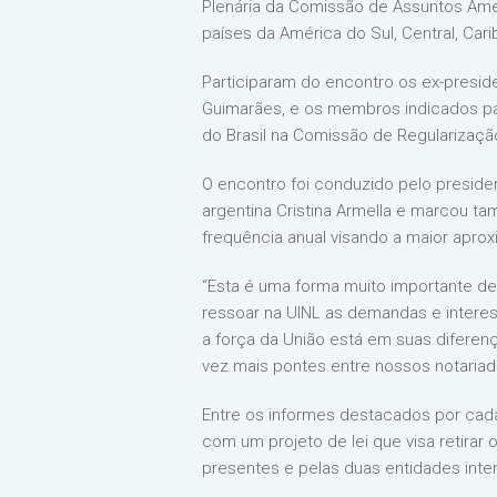
Plenária da Comissão de Assuntos Amer
países da América do Sul, Central, Car
Participaram do encontro os ex-preside
Guimarães, e os membros indicados par
do Brasil na Comissão de Regularização
O encontro foi conduzido pelo preside
argentina Cristina Armella e marcou t
frequência anual visando a maior aprox
“Esta é uma forma muito importante d
ressoar na UINL as demandas e interes
a força da União está em suas diferen
vez mais pontes entre nossos notariad
Entre os informes destacados por cada
com um projeto de lei que visa retira
presentes e pelas duas entidades inter