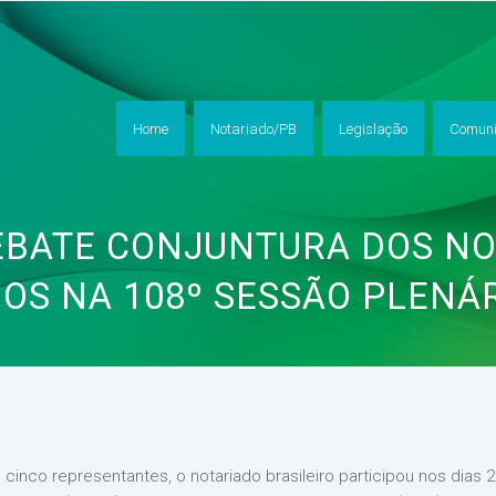
Home
Notariado/PB
Legislação
Comuni
EBATE CONJUNTURA DOS N
OS NA 108º SESSÃO PLENÁR
inco representantes, o notariado brasileiro participou nos dias