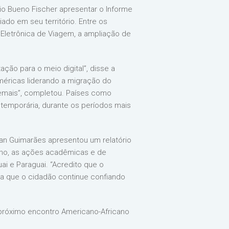
vio Bueno Fischer apresentar o Informe
ado em seu território. Entre os
Eletrônica de Viagem, a ampliação de
ção para o meio digital”, disse a
Américas liderando a migração do
 demais”, completou. Países como
 temporária, durante os períodos mais
atan Guimarães apresentou um relatório
ano, as ações acadêmicas e de
i e Paraguai. “Acredito que o
ara que o cidadão continue confiando
 próximo encontro Americano-Africano