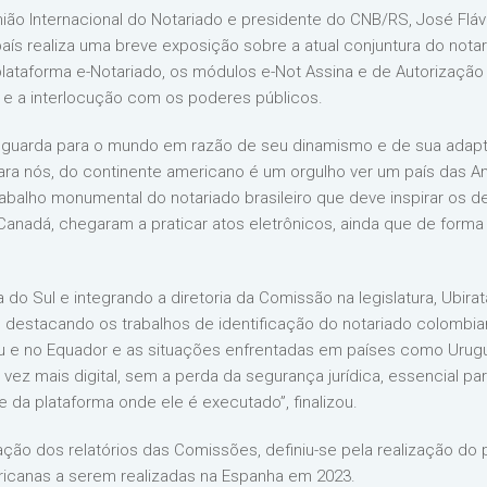
nião Internacional do Notariado e presidente do CNB/RS, José Flá
aís realiza uma breve exposição sobre a atual conjuntura do notari
ataforma e-Notariado, os módulos e-Not Assina e de Autorização 
 e a interlocução com os poderes públicos.
vanguarda para o mundo em razão de seu dinamismo e de sua adapta
“Para nós, do continente americano é um orgulho ver um país das 
trabalho monumental do notariado brasileiro que deve inspirar os
Canadá, chegaram a praticar atos eletrônicos, ainda que de forma
 do Sul e integrando a diretoria da Comissão na legislatura, Ubir
, destacando os trabalhos de identificação do notariado colombi
 e no Equador e as situações enfrentadas em países como Urugua
vez mais digital, sem a perda da segurança jurídica, essencial p
da plataforma onde ele é executado”, finalizou.
ção dos relatórios das Comissões, definiu-se pela realização do
ricanas a serem realizadas na Espanha em 2023.