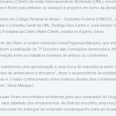
icanos (CAAm) da União Internacional do Notariado (UINL), encon
ibe e Norte para debater os avanços e projetos em torno da ativid
ntes do Colégio Notarial do Brasil – Conselho Federal (CNB/CF), J
a o Conselho Geral da UINL, Rodrigo Reis Cyrino e José Renato Vi
 Fundiária da CAAm, Marla Camilo, notaria no Espírito Santo.
nte da CAAm, o notário mexicano David Figueroa Marquez, que est
ambém a realização do 7º Encontro das Comissões Americana e Af
imação entre os trabalhos notariais de ambos os continentes.
e mantermos uma aproximação e uma troca de experiência entre o
ses de americanos e africanos”, disse o ex-presidente da entidad
ças e o maior conhecimento entre notários destes dois continente
os”, disse Marquez.
 país foram encontrados problemas junto aos notariados do Urugua
r o valor tabelado dos emolumentos. Ao final do encontro, uma mo
nacionais foi entregue ao notariado costarriquenho para ser levad