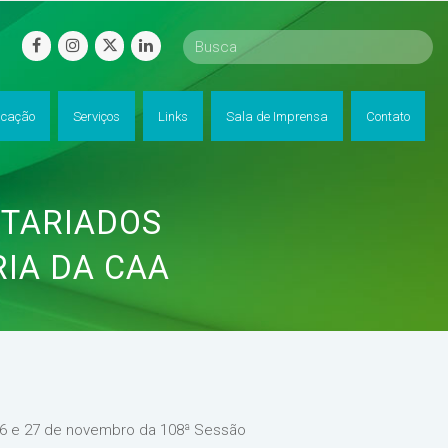
facebook
instagram
twitter
linkedin
cação
Serviços
Links
Sala de Imprensa
Contato
OTARIADOS
IA DA CAA
 26 e 27 de novembro da 108ª Sessão