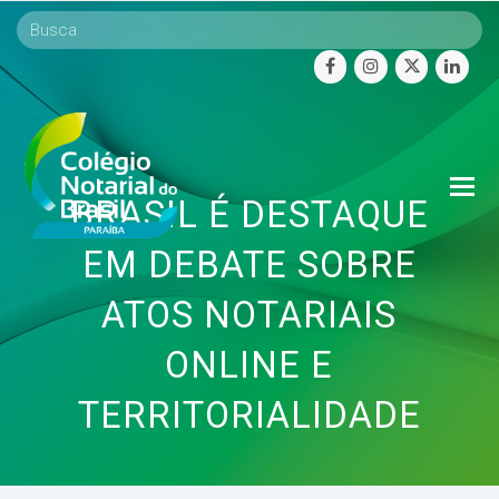
facebook
instagram
twitter
linke
O
BRASIL É DESTAQUE
Mo
M
EM DEBATE SOBRE
ATOS NOTARIAIS
ONLINE E
TERRITORIALIDADE