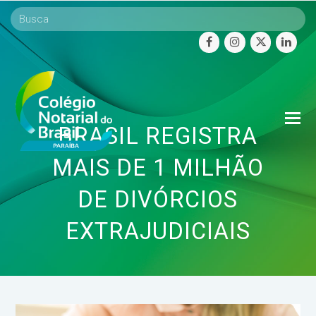
facebook
instagram
twitter
linke
O
BRASIL REGISTRA
Mo
M
MAIS DE 1 MILHÃO
DE DIVÓRCIOS
EXTRAJUDICIAIS