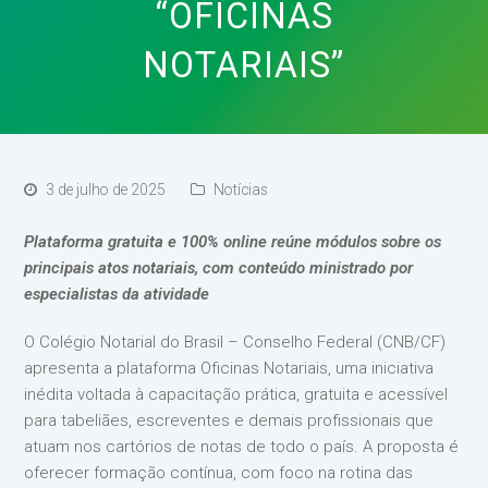
“OFICINAS
NOTARIAIS”
3 de julho de 2025
Notícias
Plataforma gratuita e 100% online reúne módulos sobre os
principais atos notariais, com conteúdo ministrado por
especialistas da atividade
O Colégio Notarial do Brasil – Conselho Federal (CNB/CF)
apresenta a plataforma Oficinas Notariais, uma iniciativa
inédita voltada à capacitação prática, gratuita e acessível
para tabeliães, escreventes e demais profissionais que
atuam nos cartórios de notas de todo o país. A proposta é
oferecer formação contínua, com foco na rotina das