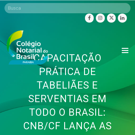
facebook
instagram
twitter
linke
O
CAPACITAÇÃO
Mo
M
PRÁTICA DE
TABELIÃES E
SERVENTIAS EM
TODO O BRASIL:
CNB/CF LANÇA AS