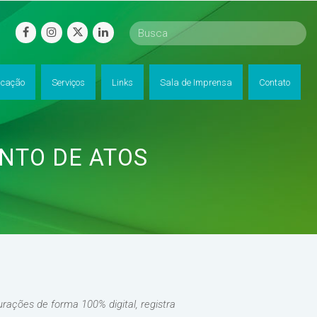
facebook
instagram
twitter
linkedin
cação
Serviços
Links
Sala de Imprensa
Contato
NTO DE ATOS
urações de forma 100% digital, registra