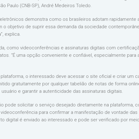
 São Paulo (CNB-SP), André Medeiros Toledo.
eletrônicos demonstra como os brasileiros adotam rapidamente a
m o objetivo de suprir essa demanda da sociedade contemporânea
, explica.
da, como videoconferências e assinaturas digitais com certificação
s atos. “É uma opção conveniente e confiável, especialmente para 
la plataforma, o interessado deve acessar o site oficial e criar um
mitido gratuitamente por qualquer tabelião de notas de forma online
 usuário e garantir a autenticidade das assinaturas digitais.
io pode solicitar o serviço desejado diretamente na plataforma, 
videoconferência para confirmar a manifestação de vontade das pa
o digital é enviado ao interessado e pode ser verificado por me