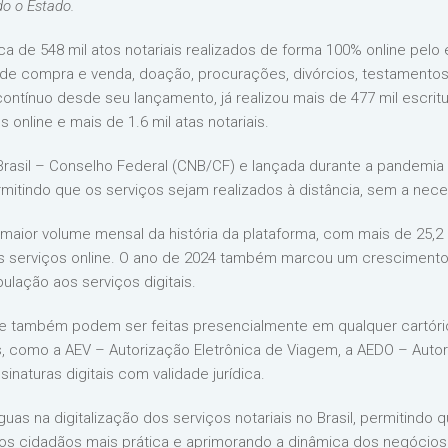
o o Estado.
 de 548 mil atos notariais realizados de forma 100% online pelo 
 de compra e venda, doação, procurações, divórcios, testamentos 
ontínuo desde seu lançamento, já realizou mais de 477 mil escrit
 online e mais de 1.6 mil atas notariais.
 Brasil – Conselho Federal (CNB/CF) e lançada durante a pandemia
 permitindo que os serviços sejam realizados à distância, sem a n
aior volume mensal da história da plataforma, com mais de 25,2 m
los serviços online. O ano de 2024 também marcou um crescimento
lação aos serviços digitais.
ue também podem ser feitas presencialmente em qualquer cartório
is, como a AEV – Autorização Eletrônica de Viagem, a AEDO – Auto
inaturas digitais com validade jurídica.
guas na digitalização dos serviços notariais no Brasil, permitindo
os cidadãos mais prática e aprimorando a dinâmica dos negócios n