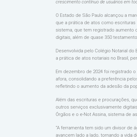
crescimento contínuo de usuários em tod
O Estado de São Paulo alcançou a marca
que a prática de atos como escrituras
sistema, que tem registrado aumento c
digitais, além de quase 350 testamentos
Desenvolvida pelo Colégio Notarial do
a prática de atos notariais no Brasil,
Em dezembro de 2024 foi registrado o m
afora, consolidando a preferência pe
refletindo o aumento da adesão da popu
Além das escrituras e procurações, q
outros serviços exclusivamente digita
Órgãos e o e-Not Assina, sistema de ass
“A ferramenta tem sido um divisor de á
avancem lado a lado, tornando a vida d