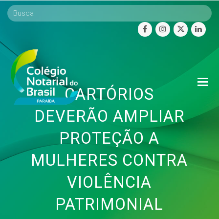
facebook
instagram
twitter
linke
O
CARTÓRIOS
Mo
M
DEVERÃO AMPLIAR
PROTEÇÃO A
MULHERES CONTRA
VIOLÊNCIA
PATRIMONIAL