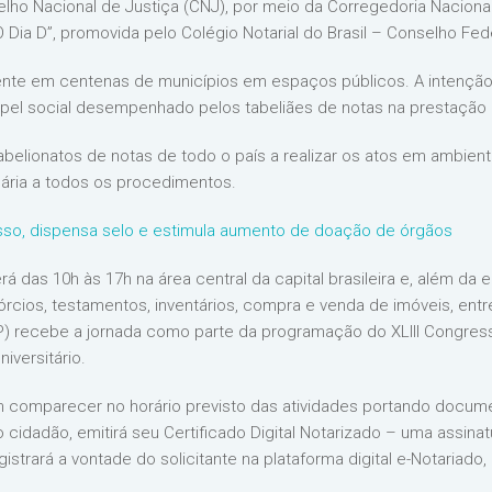
lho Nacional de Justiça (CNJ), por meio da Corregedoria Nacional 
Dia D”, promovida pelo Colégio Notarial do Brasil – Conselho Fed
mente em centenas de municípios em espaços públicos. A intenção 
pel social desempenhado pelos tabeliães de notas na prestação 
belionatos de notas de todo o país a realizar os atos em ambiente
sária a todos os procedimentos.
esso, dispensa selo e estimula aumento de doação de órgãos
rá das 10h às 17h na área central da capital brasileira e, além da
vórcios, testamentos, inventários, compra e venda de imóveis, entr
 recebe a jornada como parte da programação do XLIII Congress
iversitário.
 comparecer no horário previsto das atividades portando docum
 cidadão, emitirá seu Certificado Digital Notarizado – uma assinatu
istrará a vontade do solicitante na plataforma digital e-Notariad