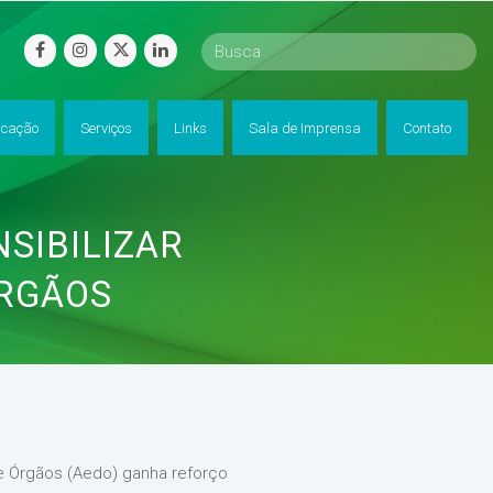
facebook
instagram
twitter
linkedin
cação
Serviços
Links
Sala de Imprensa
Contato
SIBILIZAR
RGÃOS
de Órgãos (Aedo) ganha reforço