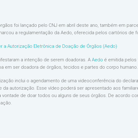
 órgãos foi lançado pelo CNJ em abril deste ano, também em par
 marcou a regulamentação da Aedo, oferecida pelos cartórios de f
r a Autorização Eletrônica de Doação de Órgãos (Aedo)
nifestaram a intenção de serem doadoras. A
Aedo
é emitida pelos 
a em ser doadora de órgãos, tecidos e partes do corpo humano.
rização inclui o agendamento de uma videoconferência do declara
te da autorização. Esse vídeo poderá ser apresentado aos famili
ontade de doar todos ou alguns de seus órgãos. De acordo com a 
doação.