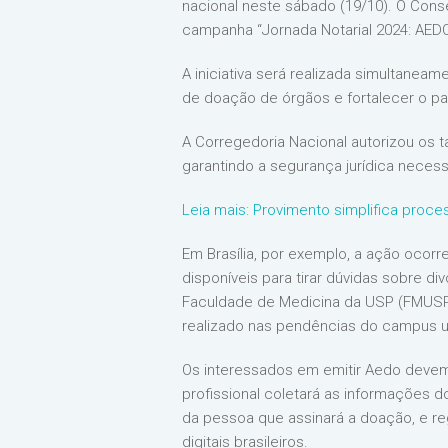
nacional neste sábado (19/10). O Conse
campanha “Jornada Notarial 2024: AEDO 
A iniciativa será realizada simultanea
de doação de órgãos e fortalecer o pa
A Corregedoria Nacional autorizou os ta
garantindo a segurança jurídica neces
Leia mais: Provimento simplifica proc
Em Brasília, por exemplo, a ação ocorre
disponíveis para tirar dúvidas sobre di
Faculdade de Medicina da USP (FMUSP)
realizado nas pendências do campus un
Os interessados em emitir Aedo devem
profissional coletará as informações do
da pessoa que assinará a doação, e reg
digitais brasileiros.