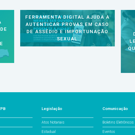
FERRAMENTA DIGITAL AJUDA A
A
AUTENTICAR PROVAS EM CASO
 DE
DE ASSÉDIO E IMPORTUNAÇÃO
SEXUAL
L
 E
QU
/PB
Legislação
Comunicação
Atos Notariais
Boletins Eletrônicos
Estadual
Eventos