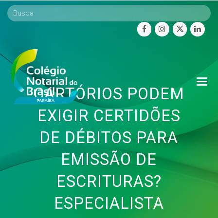
facebook
instagram
twitter
linke
O
CARTÓRIOS PODEM
Mo
M
EXIGIR CERTIDÕES
DE DÉBITOS PARA
EMISSÃO DE
ESCRITURAS?
ESPECIALISTA