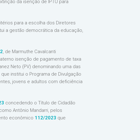
extinção da isenção de IPTU para
térios para a escolha dos Diretores
itui a gestão democrática da educação,
22
, de Marmuthe Cavalcanti
materno isenção de pagamento de taxa
ilanez Neto (PV) denominando uma das
 que institui o Programa de Divulgação
ntes, jovens e adultos com deficiência
23
concedendo o Título de Cidadão
como Antônio Mandarri, pelos
imento econômico
112/2023
que