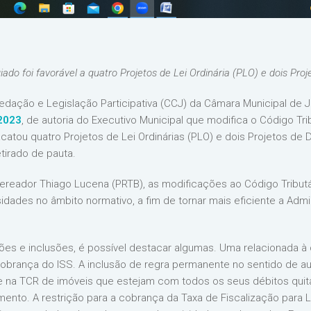
giado foi favorável a quatro Projetos de Lei Ordinária (PLO) e dois Pro
Redação e Legislação Participativa (CCJ) da Câmara Municipal de 
2023
, de autoria do Executivo Municipal que modifica o Código Tri
catou quatro Projetos de Lei Ordinárias (PLO) e dois Projetos de D
tirado de pauta.
reador Thiago Lucena (PRTB), as modificações ao Código Tributá
ades no âmbito normativo, a fim de tornar mais eficiente a Admin
ições e inclusões, é possível destacar algumas. Uma relacionada à
 cobrança do ISS. A inclusão de regra permanente no sentido de a
e na TCR de imóveis que estejam com todos os seus débitos qui
ento. A restrição para a cobrança da Taxa de Fiscalização para