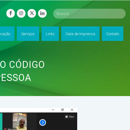
facebook
instagram
twitter
linkedin
cação
Serviços
Links
Sala de Imprensa
Contato
DO CÓDIGO
PESSOA