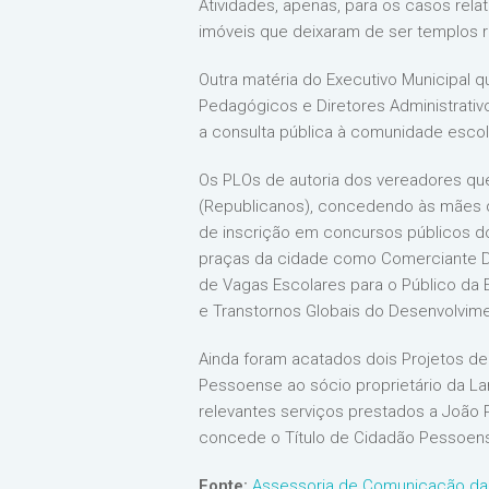
Atividades, apenas, para os casos rel
imóveis que deixaram de ser templos re
Outra matéria do Executivo Municipal q
Pedagógicos e Diretores Administrativ
a consulta pública à comunidade escola
Os PLOs de autoria dos vereadores qu
(Republicanos), concedendo às mães d
de inscrição em concursos públicos do
praças da cidade como Comerciante D
de Vagas Escolares para o Público da 
e Transtornos Globais do Desenvolvimen
Ainda foram acatados dois Projetos de 
Pessoense ao sócio proprietário da La
relevantes serviços prestados a João
concede o Título de Cidadão Pessoense
Fonte:
Assessoria de Comunicação da