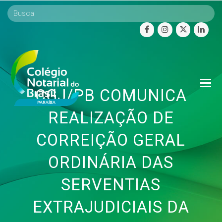
facebook
instagram
twitter
linke
O
CGJ/PB COMUNICA
Mo
M
REALIZAÇÃO DE
CORREIÇÃO GERAL
ORDINÁRIA DAS
SERVENTIAS
EXTRAJUDICIAIS DA