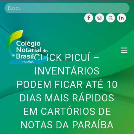
facebook
instagram
twitter
linke
O
CLICK PICUÍ –
Mo
M
INVENTÁRIOS
PODEM FICAR ATÉ 10
DIAS MAIS RÁPIDOS
EM CARTÓRIOS DE
NOTAS DA PARAÍBA