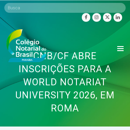
facebook
instagram
twitter
linke
O
CNB/CF ABRE
Mo
M
INSCRIÇÕES PARA A
WORLD NOTARIAT
UNIVERSITY 2026, EM
ROMA