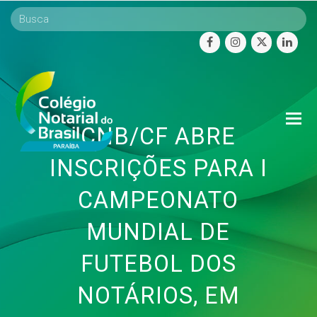
facebook
instagram
twitter
linke
O
CNB/CF ABRE
Mo
M
INSCRIÇÕES PARA I
CAMPEONATO
MUNDIAL DE
FUTEBOL DOS
NOTÁRIOS, EM