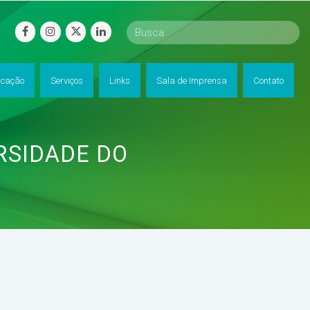
facebook
instagram
twitter
linkedin
cação
Serviços
Links
Sala de Imprensa
Contato
RSIDADE DO