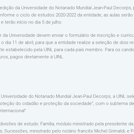
 edição da Universidade do Notariado Mundial Jean-Paul Decorps, 
conforme o ciclo de estudos 2020-2022 da entidade, as aulas serão 
e terão início no dia 5 de julho.
 da Universidade devem enviar o formulário de inscrição e currícul
o dia 11 de abril, para que a entidade realize a seleção de dois r
ite estabelecido pela UINL para cada país membro. Para os cand
uros, pagos diretamente à UINL.
 Universidade do Notariado Mundial Jean-Paul Decorps, a UINL sel
: proteção do cidadão e proteção da sociedade”, com o subtema de
nternacional”.
visões de estudo: Família, módulo ministrado pela presidente da UI
s; Sucessões, ministrado pelo notário francês Michel Grimaldi; e P