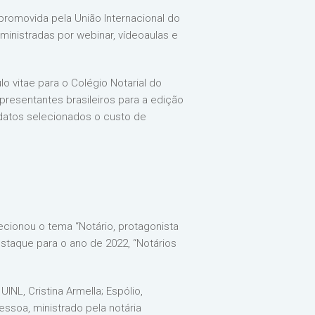
promovida pela União Internacional do
ministradas por webinar, vídeoaulas e
o vitae para o Colégio Notarial do
epresentantes brasileiros para a edição
idatos selecionados o custo de
ecionou o tema “Notário, protagonista
staque para o ano de 2022, “Notários
NL, Cristina Armella; Espólio,
essoa, ministrado pela notária