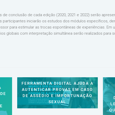
lhos de conclusão de cada edição (2020, 2021 e 2022) serão apre
Os participantes iniciarão os estudos dos módulos específicos, d
essor para estimular as trocas espontâneas de experiências. E
ios globais com interpretação simultânea serão realizados para su
FERRAMENTA DIGITAL AJUDA A
A
AUTENTICAR PROVAS EM CASO
 DE
DE ASSÉDIO E IMPORTUNAÇÃO
SEXUAL
L
 E
QU