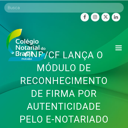
facebook
instagram
twitter
linke
O
CNB/CF LANÇA O
Mo
M
MÓDULO DE
RECONHECIMENTO
DE FIRMA POR
AUTENTICIDADE
PELO E-NOTARIADO