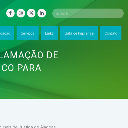
facebook
instagram
twitter
linkedin
cação
Serviços
Links
Sala de Imprensa
Contato
CLAMAÇÃO DE
ICO PARA
bunais de Justiça de Alagoas,