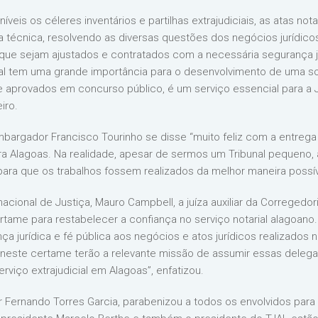
eis os céleres inventários e partilhas extrajudiciais, as atas nota
técnica, resolvendo as diversas questões dos negócios jurídicos, 
 que sejam ajustados e contratados com a necessária segurança 
cial tem uma grande importância para o desenvolvimento de uma so
te aprovados em concurso público, é um serviço essencial para a Ju
iro.
bargador Francisco Tourinho se disse “muito feliz com a entrega
ara Alagoas. Na realidade, apesar de sermos um Tribunal pequeno,
ara que os trabalhos fossem realizados da melhor maneira possíve
cional de Justiça, Mauro Campbell, a juíza auxiliar da Corregedori
ertame para restabelecer a confiança no serviço notarial alagoano
ça jurídica e fé pública aos negócios e atos jurídicos realizados n
neste certame terão a relevante missão de assumir essas delegaç
rviço extrajudicial em Alagoas”, enfatizou.
Fernando Torres Garcia, parabenizou a todos os envolvidos para 