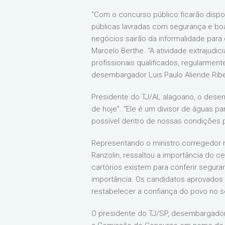
“Com o concurso público ficarão disponív
públicas lavradas com segurança e boa 
negócios sairão da informalidade para
Marcelo Berthe. “A atividade extrajudi
profissionais qualificados, regularmen
desembargador Luis Paulo Aliende Ribe
Presidente do TJ/AL alagoano, o desem
de hoje”. “Ele é um divisor de águas p
possível dentro de nossas condições p
Representando o ministro corregedor na
Ranzolin, ressaltou a importância do c
cartórios existem para conferir seguran
importância. Os candidatos aprovados 
restabelecer a confiança do povo no se
O presidente do TJ/SP, desembargador 