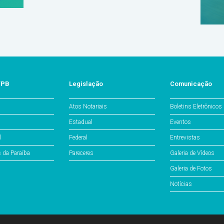
/PB
Legislação
Comunicação
Atos Notariais
Boletins Eletrônicos
Estadual
Eventos
l
Federal
Entrevistas
s da Paraíba
Pareceres
Galeria de Vídeos
Galeria de Fotos
Notícias