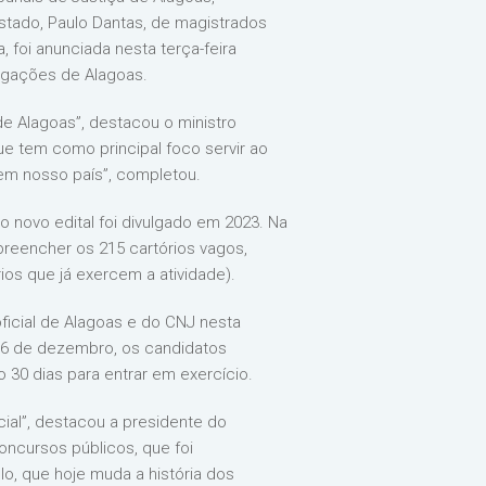
stado, Paulo Dantas, de magistrados
 foi anunciada nesta terça-feira
legações de Alagoas.
 de Alagoas”, destacou o ministro
ue tem como principal foco servir ao
 em nosso país”, completou.
 novo edital foi divulgado em 2023. Na
preencher os 215 cartórios vagos,
ios que já exercem a atividade).
ficial de Alagoas e do CNJ nesta
a 16 de dezembro, os candidatos
o 30 dias para entrar em exercício.
cial”, destacou a presidente do
concursos públicos, que foi
, que hoje muda a história dos