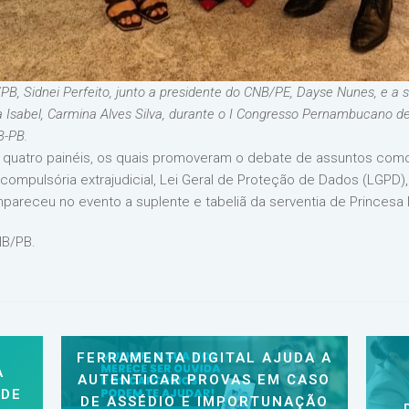
PB, Sidnei Perfeito, junto a presidente do CNB/PE, Dayse Nunes, e a s
a Isabel, Carmina Alves Silva, durante o I Congresso Pernambucano de 
B-PB.
uatro painéis, os quais promoveram o debate de assuntos como al
ompulsória extrajudicial, Lei Geral de Proteção de Dados (LGPD),
receu no evento a suplente e tabeliã da serventia de Princesa Is
B/PB.
FERRAMENTA DIGITAL AJUDA A
A
AUTENTICAR PROVAS EM CASO
 DE
DE ASSÉDIO E IMPORTUNAÇÃO