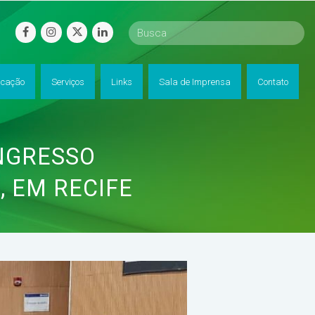
facebook
instagram
twitter
linkedin
cação
Serviços
Links
Sala de Imprensa
Contato
NGRESSO
 EM RECIFE