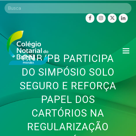
facebook
instagram
twitter
linke
O
CNB/PB PARTICIPA
Mo
M
DO SIMPÓSIO SOLO
SEGURO E REFORÇA
PAPEL DOS
CARTÓRIOS NA
REGULARIZAÇÃO