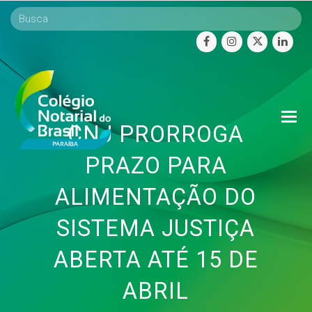
facebook
instagram
twitter
linke
O
CNJ PRORROGA
Mo
M
PRAZO PARA
ALIMENTAÇÃO DO
SISTEMA JUSTIÇA
ABERTA ATÉ 15 DE
ABRIL