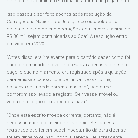
raramente discriminam em detalhe a forma de pagamento.
Isso passou a ser feito apenas após resolução da
Corregedoria Nacional de Justiça que estabeleceu a
obrigatoriedade de que operações com imóveis, acima de
R$ 30 mil, sejam comunicadas ao Coaf. A resolução entrou
em vigor em 2020.
“Antes disso, era irrelevante para o cartório saber como foi
pago determinado imóvel. Interessava apenas saber se foi
pago, o que normalmente era registrado após a quitação
para emissão da escritura definitiva. Dessa forma,
colocava-se ‘moeda corrente nacional’, conforme
compromisso levado a registro. Se tivesse imóvel ou
veículo no negócio, aí você detalhava.”
“Onde está escrito moeda corrente, portanto, não é
necessariamente dinheiro em espécie. Se não está
registrado que foi em papel-moeda, não dá para dizer se
foi em dinheiro ou não”, conclui Takeda. Ele acrescenta