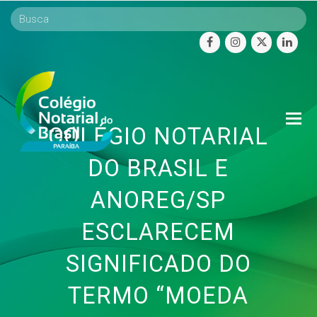
facebook
instagram
twitter
linke
O
COLÉGIO NOTARIAL
Mo
M
DO BRASIL E
ANOREG/SP
ESCLARECEM
SIGNIFICADO DO
TERMO “MOEDA