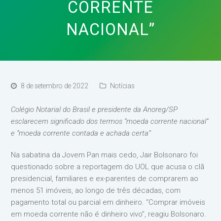
CORRENTE
NACIONAL”
8 de setembro de 2022
Notícias
Colégio Notarial do Brasil e presidente da Anoreg/SP
esclarecem significado dos termos “moeda corrente nacional”
e “moeda corrente contada e achada certa”
Na sabatina da Jovem Pan mais cedo, Jair Bolsonaro foi
questionado sobre a reportagem do UOL que acusa o clã
presidencial, familiares e ex-parentes de comprarem ao
menos 51 imóveis, ao longo de três décadas, com
pagamento total ou parcial em dinheiro. “Comprar imóveis
em moeda corrente não é dinheiro vivo”, reagiu Bolsonaro.