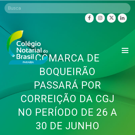
facebook
instagram
twitter
linke
O
COMARCA DE
Mo
M
BOQUEIRÃO
PASSARÁ POR
CORREIÇÃO DA CGJ
NO PERÍODO DE 26 A
30 DE JUNHO