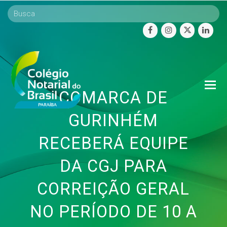
facebook
instagram
twitter
linke
O
COMARCA DE
Mo
M
GURINHÉM
RECEBERÁ EQUIPE
DA CGJ PARA
CORREIÇÃO GERAL
NO PERÍODO DE 10 A