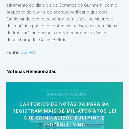
ativamente do dia a dia da Comarca de Gurinhém, com o
propósito de ouvir e de orientar, verificar o que está
funcionando bem e colaborar com juízes, servidores e
delegatários para que adotem as melhores sistemáticas
de trabalho”, antecipou o corregedor-geral e Justiça,
desembargador Carlos Beltrão.
Fonte:
CGJ-PB
Notícias Relacionadas
CARTÓRIOS DE NOTAS DA PARAÍBA
REGISTRAM MAIS DE MIL ATOS APÓS LEI
QUE CRIMINALIZOU BULLYING E
CYBERBULLYING