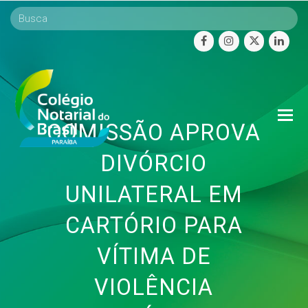
facebook
instagram
twitter
linke
O
COMISSÃO APROVA
Mo
M
DIVÓRCIO
UNILATERAL EM
CARTÓRIO PARA
VÍTIMA DE
VIOLÊNCIA