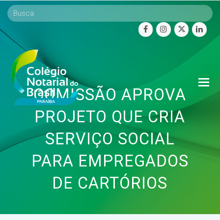
facebook
instagram
twitter
linke
O
COMISSÃO APROVA
Mo
M
PROJETO QUE CRIA
SERVIÇO SOCIAL
PARA EMPREGADOS
DE CARTÓRIOS